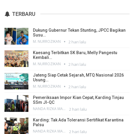
TERBARU
Dukung Gubernur Tekan Stunting, JPCC Bagikan
Susu…
M. NURROZIKAN
2 hari lalu
Kaesang Terbitkan SK Baru, Melly Pangestu
Kembali…
M. NURROZIKAN
2 hari lalu
Jateng Siap Cetak Sejarah, MTQ Nasional 2026
Usung…
M. NURROZIKAN
2 hari lalu
Pemeriksaan Impor Kian Cepat, Karding Tinjau
SSm JI-QC
NANDA RIZKA MAHENDRA
2 hari lalu
Karding: Tak Ada Toleransi Sertifikat Karantina
Palsu
NANDA RIZKA MAHENDRA
2 hari lalu