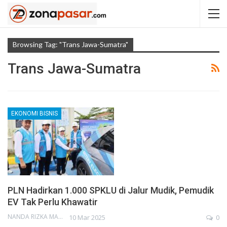
Browsing Tag: "Trans Jawa-Sumatra"
Trans Jawa-Sumatra
EKONOMI BISNIS
PLN Hadirkan 1.000 SPKLU di Jalur Mudik, Pemudik
EV Tak Perlu Khawatir
NANDA RIZKA MAHENDRA
10 Mar 2025
0