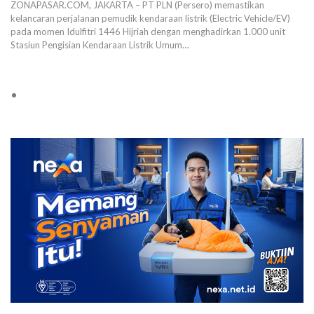
ZONAPASAR.COM, JAKARTA – PT PLN (Persero) memastikan
kelancaran perjalanan pemudik kendaraan listrik (Electric Vehicle/EV)
pada momen Idulfitri 1446 Hijriah dengan menghadirkan 1.000 unit
Stasiun Pengisian Kendaraan Listrik Umum…