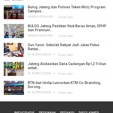
Bulog Jateng dan Polines Teken MoU, Program
Campus…
NANDA RIZKA MAHENDRA
2 hari lalu
BULOG Jateng Pastikan Stok Beras Aman, SPHP
dan Premium…
NANDA RIZKA MAHENDRA
2 hari lalu
Gus Yasin: Sekolah Rakyat Jadi Jalan Putus
Rantai…
M. NURROZIKAN
3 hari lalu
Jateng Alokasikan Dana Cadangan Rp1,2 Triliun
untuk…
M. NURROZIKAN
3 hari lalu
BTN dan Undip Luncurkan KTM Co-Branding,
Dorong…
M. NURROZIKAN
3 hari lalu