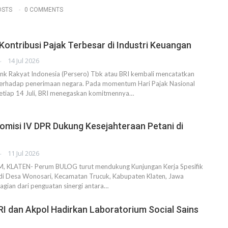
OSTS
0 COMMENTS
Kontribusi Pajak Terbesar di Industri Keuangan
AHENDRA
14 Jul 2026
k Rakyat Indonesia (Persero) Tbk atau BRI kembali mencatatkan
 terhadap penerimaan negara. Pada momentum Hari Pajak Nasional
setiap 14 Juli, BRI menegaskan komitmennya…
misi IV DPR Dukung Kesejahteraan Petani di
AHENDRA
11 Jul 2026
KLATEN- Perum BULOG turut mendukung Kunjungan Kerja Spesifik
 di Desa Wonosari, Kecamatan Trucuk, Kabupaten Klaten, Jawa
agian dari penguatan sinergi antara…
RI dan Akpol Hadirkan Laboratorium Social Sains