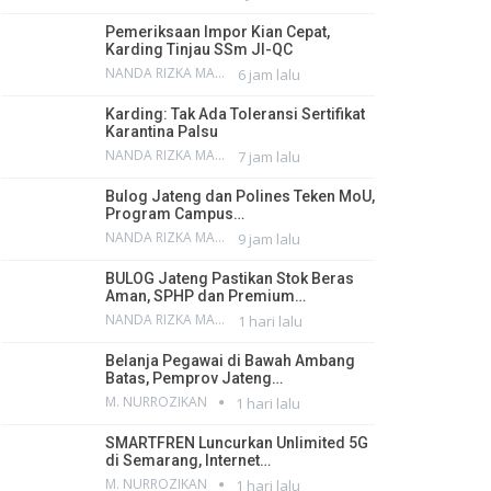
Pemeriksaan Impor Kian Cepat,
Karding Tinjau SSm JI-QC
NANDA RIZKA MAHENDRA
6 jam lalu
Karding: Tak Ada Toleransi Sertifikat
Karantina Palsu
NANDA RIZKA MAHENDRA
7 jam lalu
Bulog Jateng dan Polines Teken MoU,
Program Campus…
NANDA RIZKA MAHENDRA
9 jam lalu
BULOG Jateng Pastikan Stok Beras
Aman, SPHP dan Premium…
NANDA RIZKA MAHENDRA
1 hari lalu
Belanja Pegawai di Bawah Ambang
Batas, Pemprov Jateng…
M. NURROZIKAN
1 hari lalu
SMARTFREN Luncurkan Unlimited 5G
di Semarang, Internet…
M. NURROZIKAN
1 hari lalu