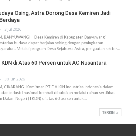
udaya Osing, Astra Dorong Desa Kemiren Jadi
 Berdaya
AHENDRA
3 Jul 2026
 BANYUWANGI – Desa Kemiren di Kabupaten Banyuwangi
starian budaya dapat berjalan seiring dengan peningkatan
yarakat. Melalui program Desa Sejahtera Astra, penguatan sektor…
TKDN di Atas 60 Persen untuk AC Nusantara
AHENDRA
30 Jun 2026
CIKARANG- Komitmen PT DAIKIN Industries Indonesia dalam
an industri nasional kembali dibuktikan melalui raihan sertifikat
 Dalam Negeri (TKDN) di atas 60 persen untuk…
TERKINI