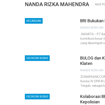
NANDA RIZKA MAHENDRA
4605 P
BRI Bukukan 
KEUANGAN
NANDA RIZKA M
JAKARTA – PT Ban
kontribusi besar
yang diperingati 
BULOG dan Ko
EKONOMI BISNIS
Klaten
NANDA RIZKA M
ZONAPASAR.COM, 
Komisi IV DPR RI
Tengah, sebagai b
Kolaborasi B
EKONOMI BISNIS
Kepolisian