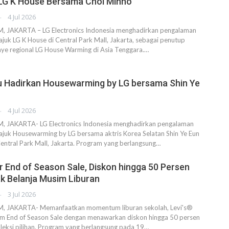
 LG K House Bersama Choi Minho
AHENDRA
4 Jul 2026
JAKARTA – LG Electronics Indonesia menghadirkan pengalaman
ajuk LG K House di Central Park Mall, Jakarta, sebagai penutup
ye regional LG House Warming di Asia Tenggara.…
u Hadirkan Housewarming by LG bersama Shin Ye
AHENDRA
4 Jul 2026
JAKARTA- LG Electronics Indonesia menghadirkan pengalaman
ajuk Housewarming by LG bersama aktris Korea Selatan Shin Ye Eun
Central Park Mall, Jakarta. Program yang berlangsung…
r End of Season Sale, Diskon hingga 50 Persen
k Belanja Musim Liburan
AHENDRA
3 Jul 2026
JAKARTA- Memanfaatkan momentum liburan sekolah, Levi's®
m End of Season Sale dengan menawarkan diskon hingga 50 persen
leksi pilihan. Program yang berlangsung pada 19…