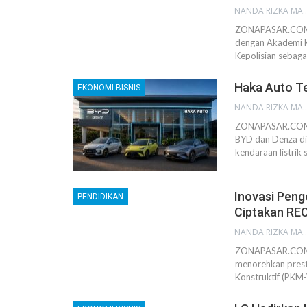
NANDA RIZKA M
ZONAPASAR.COM, 
dengan Akademi K
Kepolisian sebaga
Haka Auto Te
EKONOMI BISNIS
NANDA RIZKA M
ZONAPASAR.COM, 
BYD dan Denza di
kendaraan listrik
Inovasi Peng
PENDIDIKAN
Ciptakan RE
NANDA RIZKA M
ZONAPASAR.COM, 
menorehkan prest
Konstruktif (PKM