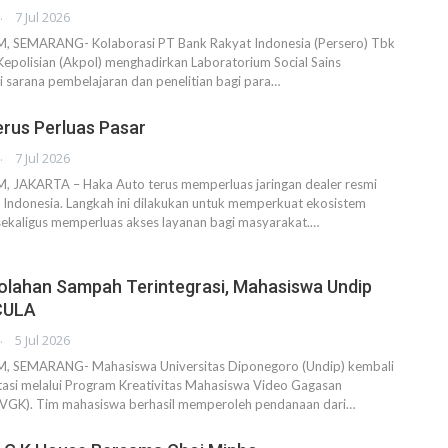
AHENDRA
7 Jul 2026
SEMARANG- Kolaborasi PT Bank Rakyat Indonesia (Persero) Tbk
epolisian (Akpol) menghadirkan Laboratorium Social Sains
i sarana pembelajaran dan penelitian bagi para…
rus Perluas Pasar
AHENDRA
7 Jul 2026
JAKARTA – Haka Auto terus memperluas jaringan dealer resmi
 Indonesia. Langkah ini dilakukan untuk memperkuat ekosistem
 sekaligus memperluas akses layanan bagi masyarakat.…
olahan Sampah Terintegrasi, Mahasiswa Undip
CULA
AHENDRA
5 Jul 2026
SEMARANG- Mahasiswa Universitas Diponegoro (Undip) kembali
asi melalui Program Kreativitas Mahasiswa Video Gagasan
-VGK). Tim mahasiswa berhasil memperoleh pendanaan dari…