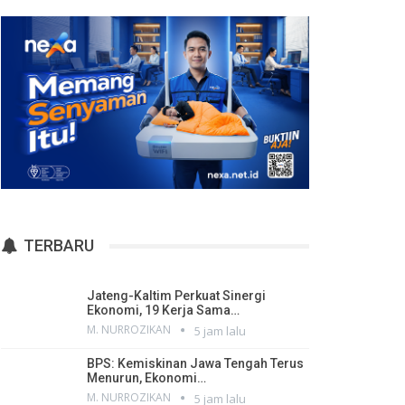
TERBARU
Jateng-Kaltim Perkuat Sinergi
Ekonomi, 19 Kerja Sama…
M. NURROZIKAN
5 jam lalu
BPS: Kemiskinan Jawa Tengah Terus
Menurun, Ekonomi…
M. NURROZIKAN
5 jam lalu