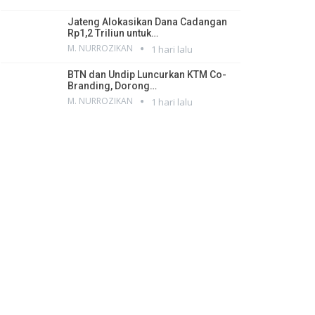
Jateng Alokasikan Dana Cadangan
Rp1,2 Triliun untuk…
M. NURROZIKAN
1 hari lalu
BTN dan Undip Luncurkan KTM Co-
Branding, Dorong…
M. NURROZIKAN
1 hari lalu