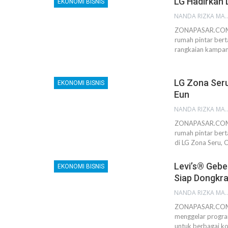
LG Hadirkan
EKONOMI BISNIS
NANDA RIZKA M
ZONAPASAR.COM, 
rumah pintar bert
rangkaian kampan
LG Zona Ser
EKONOMI BISNIS
Eun
NANDA RIZKA M
ZONAPASAR.COM, 
rumah pintar bert
di LG Zona Seru, 
Levi’s® Gebe
EKONOMI BISNIS
Siap Dongkra
NANDA RIZKA M
ZONAPASAR.COM, 
menggelar progra
untuk berbagai ko