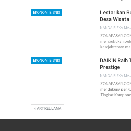
Lestarikan B
EKONOMI BISNIS
Desa Wisata
NANDA RIZKA M
ZONAPASAR.COM,
membuktikan pele
kesejahteraan mas
DAIKIN Raih 
EKONOMI BISNIS
Prestige
NANDA RIZKA M
ZONAPASAR.COM, 
mendukung penguat
Tingkat Komponen
ARTIKEL LAMA