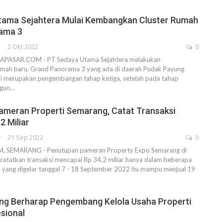
tama Sejahtera Mulai Kembangkan Cluster Rumah
ama 3
DRA
2 Okt 2022
0
PASAR.COM - PT Sedaya Utama Sejahtera melakukan
ah baru, Grand Panorama 3 yang ada di daerah Pudak Payung
ni merupakan pengembangan tahap ketiga, setelah pada tahap
gun…
ameran Properti Semarang, Catat Transaksi
2 Miliar
AHENDRA
21 Sep 2022
0
SEMARANG - Penutupan pameran Property Expo Semarang di
catatkan transaksi mencapai Rp 34,2 miliar hanya dalam beberapa
n yang digelar tanggal 7 - 18 September 2022 itu mampu menjual 19
ng Berharap Pengembang Kelola Usaha Properti
sional