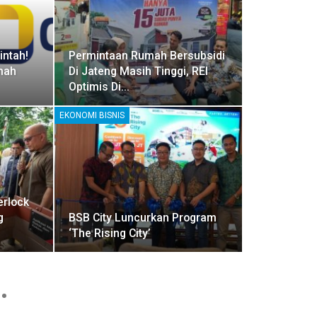
ntah!
Permintaan Rumah Bersubsidi
mah
Di Jateng Masih Tinggi, REI
Optimis Di…
EKONOMI BISNIS
erlock
g
BSB City Luncurkan Program
‘The Rising City’