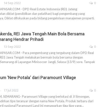
DRA
14 Sep 2022
0
ASAR.COM - DPD Real Estate Indonesia (REI) Jateng
tan diklat (pendidikan dan pelatihan) bagi pengembang yang
ya. Diklat difokuskan pada bidang pengelolaan manajemen properti.
akerda, REI Jawa Tengah Main Bola Bersama
arang Hendrar Prihadi
DRA
13 Sep 2022
0
PASAR.COM - Para pengembang yang tergabung dalam DPD Real
 (REI) Jawa Tengah melakukan bermain bola bersama dengan
emarang di Lapangan Minisoccer Jangli, Selasa (13/9) sore. Tampak
um ‘New Potala’ dari Paramount Village
AHENDRA
17 Jul 2022
0
SEMARANG- Paramount Village yang berlokasi di Jl Simongan,
irkan tipe teranyar dengan nama New Potala. Produk terbaru dari
ti nasional Paramount Land ini menawarkan tiga tipe yang…