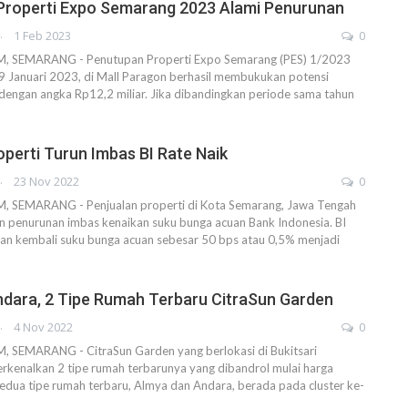
 Properti Expo Semarang 2023 Alami Penurunan
AHENDRA
1 Feb 2023
0
SEMARANG - Penutupan Properti Expo Semarang (PES) 1/2023
9 Januari 2023, di Mall Paragon berhasil membukukan potensi
 dengan angka Rp12,2 miliar. Jika dibandingkan periode sama tahun
operti Turun Imbas BI Rate Naik
AHENDRA
23 Nov 2022
0
SEMARANG - Penjualan properti di Kota Semarang, Jawa Tengah
n penurunan imbas kenaikan suku bunga acuan Bank Indonesia. BI
kan kembali suku bunga acuan sebesar 50 bps atau 0,5% menjadi
dara, 2 Tipe Rumah Terbaru CitraSun Garden
AHENDRA
4 Nov 2022
0
SEMARANG - CitraSun Garden yang berlokasi di Bukitsari
kenalkan 2 tipe rumah terbarunya yang dibandrol mulai harga
Kedua tipe rumah terbaru, Almya dan Andara, berada pada cluster ke-