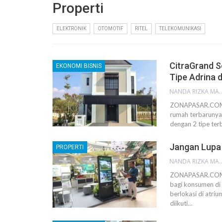
Properti
ELEKTRONIK
OTOMOTIF
RITEL
TELEKOMUNIKASI
CitraGrand 
EKONOMI BISNIS
Tipe Adrina 
NANDA RIZKA M
ZONAPASAR.COM,S
rumah terbarunya
dengan 2 tipe ter
Jangan Lupa
PROPERTI
NANDA RIZKA M
ZONAPASAR.COM, 
bagi konsumen di
berlokasi di atri
diikuti…