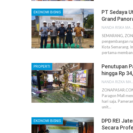
PT Sedaya U
EKONOMI BISNIS
Grand Panor
NANDA RISKA MAHEN
SEMARANG, ZONA
pengembangan rum
Kota Semarang. I
pertama memban
Penutupan P
PROPERTI
hingga Rp 34,
NANDA RIZKA M
ZONAPASAR.COM, 
Paragon Mall men
hari saja. Pamera
unit…
DPD REI Jate
EKONOMI BISNIS
Secara Profe