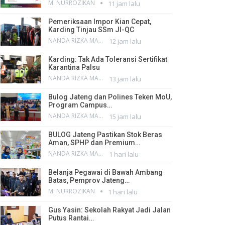
M. NURROZIKAN
11 jam lalu
Pemeriksaan Impor Kian Cepat,
Karding Tinjau SSm JI-QC
NANDA RIZKA MAHENDRA
12 jam lalu
Karding: Tak Ada Toleransi Sertifikat
Karantina Palsu
NANDA RIZKA MAHENDRA
13 jam lalu
Bulog Jateng dan Polines Teken MoU,
Program Campus…
NANDA RIZKA MAHENDRA
15 jam lalu
BULOG Jateng Pastikan Stok Beras
Aman, SPHP dan Premium…
NANDA RIZKA MAHENDRA
1 hari lalu
Belanja Pegawai di Bawah Ambang
Batas, Pemprov Jateng…
M. NURROZIKAN
1 hari lalu
Gus Yasin: Sekolah Rakyat Jadi Jalan
Putus Rantai…