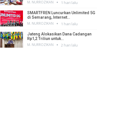
M. NURROZIKAN
1 hari lalu
SMARTFREN Luncurkan Unlimited 5G
di Semarang, Internet…
M. NURROZIKAN
1 hari lalu
Jateng Alokasikan Dana Cadangan
Rp1,2 Triliun untuk…
M. NURROZIKAN
2 hari lalu