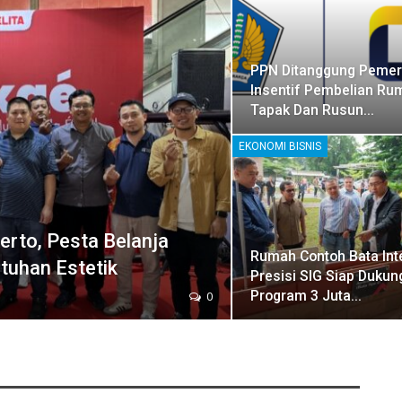
PPN Ditanggung Pemeri
Insentif Pembelian Ru
Tapak Dan Rusun…
EKONOMI BISNIS
erto, Pesta Belanja
Rumah Contoh Bata Int
ntuhan Estetik
Presisi SIG Siap Dukun
Program 3 Juta…
0