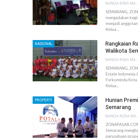
NANDA RISKA MAHEN
SEMARANG, ZONAP
mengadakan kegia
menjadi anggotan
Ketua…
Rangkaian R
NASIONAL
Walikota Sem
NANDA RISKA MAHEN
SEMARANG, ZONA
Estate Indonesia
Forkominda Kota S
Ketua…
Hunian Premi
PROPERTI
Semarang
NANDA RIZKA M
ZONAPASAR.COM, 
Semarang menghad
perusahaan proper