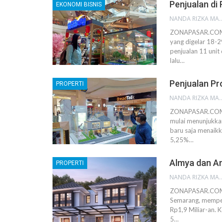
Penjualan di
EKONOMI BISNIS
NANDA RIZKA M
ZONAPASAR.COM, 
yang digelar 18-2
penjualan 11 unit
lalu…
Penjualan Pr
PROPERTI
NANDA RIZKA M
ZONAPASAR.COM, 
mulai menunjukka
baru saja menaik
5,25%…
Almya dan An
PROPERTI
NANDA RIZKA M
ZONAPASAR.COM, 
Semarang, memper
Rp1,9 Miliar-an. 
5…