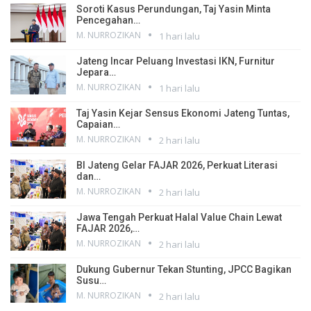
Soroti Kasus Perundungan, Taj Yasin Minta
Pencegahan…
M. NURROZIKAN
1 hari lalu
Jateng Incar Peluang Investasi IKN, Furnitur
Jepara…
M. NURROZIKAN
1 hari lalu
Taj Yasin Kejar Sensus Ekonomi Jateng Tuntas,
Capaian…
M. NURROZIKAN
2 hari lalu
BI Jateng Gelar FAJAR 2026, Perkuat Literasi
dan…
M. NURROZIKAN
2 hari lalu
Jawa Tengah Perkuat Halal Value Chain Lewat
FAJAR 2026,…
M. NURROZIKAN
2 hari lalu
Dukung Gubernur Tekan Stunting, JPCC Bagikan
Susu…
M. NURROZIKAN
2 hari lalu