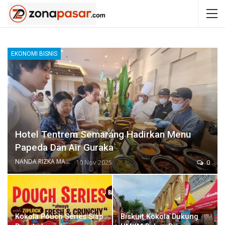
EKONOMI BISNIS
Hotel Tentrem Semarang Hadirkan Menu
Papeda Dan Air Guraka
NANDA RIZKA MAHENDRA
10 Nov 2025
0
Kokola Pouch Series Siap
Biskuit Kokola Dukung