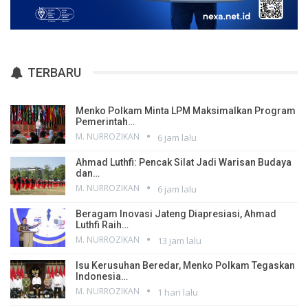
TERBARU
Menko Polkam Minta LPM Maksimalkan Program
Pemerintah…
M. NURROZIKAN
6 jam lalu
Ahmad Luthfi: Pencak Silat Jadi Warisan Budaya
dan…
M. NURROZIKAN
6 jam lalu
Beragam Inovasi Jateng Diapresiasi, Ahmad
Luthfi Raih…
M. NURROZIKAN
13 jam lalu
Isu Kerusuhan Beredar, Menko Polkam Tegaskan
Indonesia…
M. NURROZIKAN
1 hari lalu