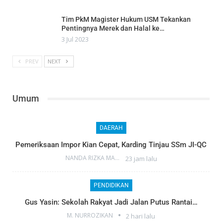
Tim PkM Magister Hukum USM Tekankan
Pentingnya Merek dan Halal ke…
3 Jul 2023
PREV
NEXT
Umum
DAERAH
Pemeriksaan Impor Kian Cepat, Karding Tinjau SSm JI-QC
NANDA RIZKA MAHENDRA
23 jam lalu
PENDIDIKAN
Gus Yasin: Sekolah Rakyat Jadi Jalan Putus Rantai…
M. NURROZIKAN
2 hari lalu