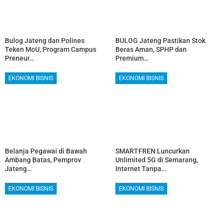
Bulog Jateng dan Polines
BULOG Jateng Pastikan Stok
Teken MoU, Program Campus
Beras Aman, SPHP dan
Preneur…
Premium…
EKONOMI BISNIS
EKONOMI BISNIS
Belanja Pegawai di Bawah
SMARTFREN Luncurkan
Ambang Batas, Pemprov
Unlimited 5G di Semarang,
Jateng…
Internet Tanpa…
EKONOMI BISNIS
EKONOMI BISNIS