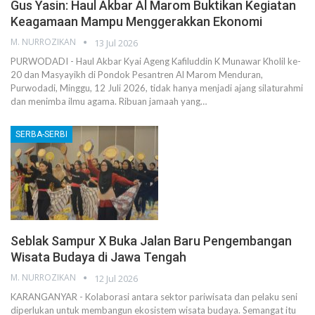
Gus Yasin: Haul Akbar Al Marom Buktikan Kegiatan
Keagamaan Mampu Menggerakkan Ekonomi
M. NURROZIKAN
13 Jul 2026
PURWODADI - Haul Akbar Kyai Ageng Kafiluddin K Munawar Kholil ke-
20 dan Masyayikh di Pondok Pesantren Al Marom Menduran,
Purwodadi, Minggu, 12 Juli 2026, tidak hanya menjadi ajang silaturahmi
dan menimba ilmu agama. Ribuan jamaah yang…
SERBA-SERBI
Seblak Sampur X Buka Jalan Baru Pengembangan
Wisata Budaya di Jawa Tengah
M. NURROZIKAN
12 Jul 2026
KARANGANYAR - Kolaborasi antara sektor pariwisata dan pelaku seni
diperlukan untuk membangun ekosistem wisata budaya. Semangat itu