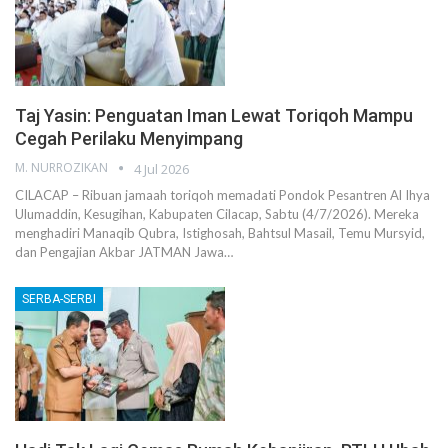
Taj Yasin: Penguatan Iman Lewat Toriqoh Mampu
Cegah Perilaku Menyimpang
M. NURROZIKAN
4 Jul 2026
CILACAP – Ribuan jamaah toriqoh memadati Pondok Pesantren Al Ihya
Ulumaddin, Kesugihan, Kabupaten Cilacap, Sabtu (4/7/2026). Mereka
menghadiri Manaqib Qubra, Istighosah, Bahtsul Masail, Temu Mursyid,
dan Pengajian Akbar JATMAN Jawa…
SERBA-SERBI