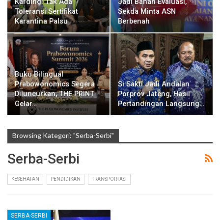
Karding: Tak Ada
Jadi Bahan Evaluasi,
Toleransi Sertifikat
Sekda Minta ASN
Karantina Palsu
Berbenah
Buku Bilingual
Prabowonomics Segera
Si Sakti Jadi Andalan
Diluncurkan, THE PRINT
Porprov Jateng, Hasil
Gelar…
Pertandingan Langsung…
Browsing Kategori: "Serba-Serbi"
Serba-Serbi
KESEHATAN
PENDIDIKAN
TRANSPORTASI
SERBA-SERBI