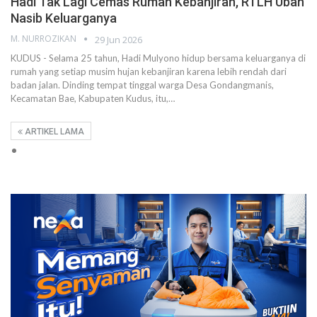
Hadi Tak Lagi Cemas Rumah Kebanjiran, RTLH Ubah
Nasib Keluarganya
M. NURROZIKAN
29 Jun 2026
KUDUS - Selama 25 tahun, Hadi Mulyono hidup bersama keluarganya di
rumah yang setiap musim hujan kebanjiran karena lebih rendah dari
badan jalan. Dinding tempat tinggal warga Desa Gondangmanis,
Kecamatan Bae, Kabupaten Kudus, itu,…
ARTIKEL LAMA