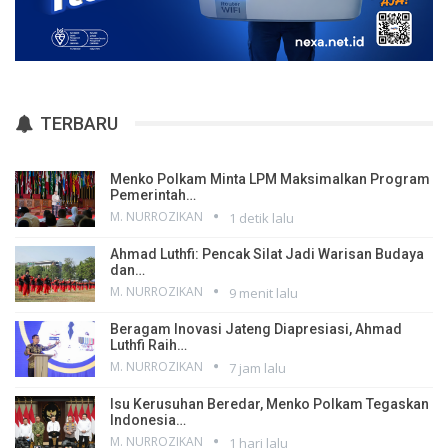
TERBARU
Menko Polkam Minta LPM Maksimalkan Program
Pemerintah…
M. NURROZIKAN
1 detik lalu
Ahmad Luthfi: Pencak Silat Jadi Warisan Budaya
dan…
M. NURROZIKAN
9 menit lalu
Beragam Inovasi Jateng Diapresiasi, Ahmad
Luthfi Raih…
M. NURROZIKAN
7 jam lalu
Isu Kerusuhan Beredar, Menko Polkam Tegaskan
Indonesia…
M. NURROZIKAN
1 hari lalu