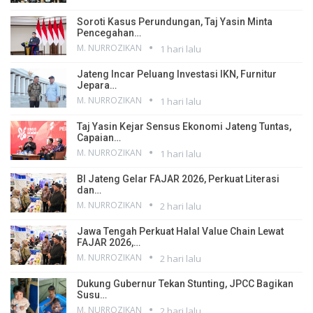
Soroti Kasus Perundungan, Taj Yasin Minta
Pencegahan…
M. NURROZIKAN
1 hari lalu
Jateng Incar Peluang Investasi IKN, Furnitur
Jepara…
M. NURROZIKAN
1 hari lalu
Taj Yasin Kejar Sensus Ekonomi Jateng Tuntas,
Capaian…
M. NURROZIKAN
1 hari lalu
BI Jateng Gelar FAJAR 2026, Perkuat Literasi
dan…
M. NURROZIKAN
2 hari lalu
Jawa Tengah Perkuat Halal Value Chain Lewat
FAJAR 2026,…
M. NURROZIKAN
2 hari lalu
Dukung Gubernur Tekan Stunting, JPCC Bagikan
Susu…
M. NURROZIKAN
2 hari lalu