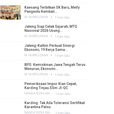
Kaesang Terbitkan SK Baru, Melly
Pangestu Kembali…
M. NURROZIKAN
1 hari lalu
Jateng Siap Cetak Sejarah, MTQ
Nasional 2026 Usung…
M. NURROZIKAN
1 hari lalu
Jateng-Kaltim Perkuat Sinergi
Ekonomi, 19 Kerja Sama…
M. NURROZIKAN
1 hari lalu
BPS: Kemiskinan Jawa Tengah Terus
Menurun, Ekonomi…
M. NURROZIKAN
1 hari lalu
Pemeriksaan Impor Kian Cepat,
Karding Tinjau SSm JI-QC
NANDA RIZKA MAHENDRA
1 hari lalu
Karding: Tak Ada Toleransi Sertifikat
Karantina Palsu
NANDA RIZKA MAHENDRA
1 hari lalu