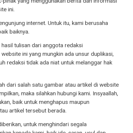
k-pihak yang menggunakan berita dan informasi
e ini.
ngunjung internet. Untuk itu, kami berusaha
aik baiknya.
h hasil tulisan dari anggota redaksi
website ini yang mungkin ada unsur duplikasi,
h redaksi tidak ada niat untuk melanggar hak
h dari salah satu gambar atau artikel di website
ampilkan, maka silahkan hubungi kami. Insyaallah,
lukan, baik untuk menghapus maupun
au artikel tersebut berada.
berikan, untuk menghindari segala
an kepada kami, baik ide, saran, usul dan