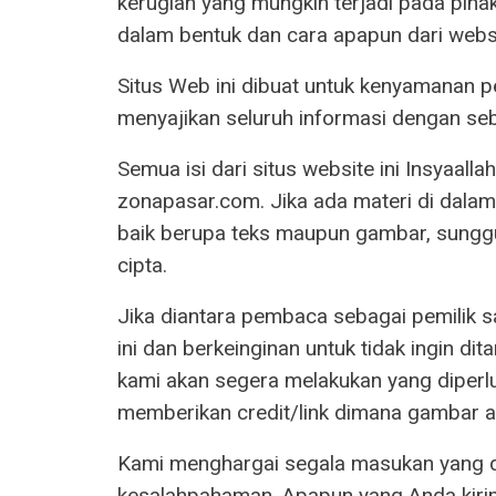
kerugian yang mungkin terjadi pada piha
dalam bentuk dan cara apapun dari websit
Situs Web ini dibuat untuk kenyamanan pe
menyajikan seluruh informasi dengan seb
Semua isi dari situs website ini Insyaalla
zonapasar.com. Jika ada materi di dalam 
baik berupa teks maupun gambar, sunggu
cipta.
Jika diantara pembaca sebagai pemilik sa
ini dan berkeinginan untuk tidak ingin dit
kami akan segera melakukan yang diper
memberikan credit/link dimana gambar at
Kami menghargai segala masukan yang di
kesalahpahaman. Apapun yang Anda kirimk