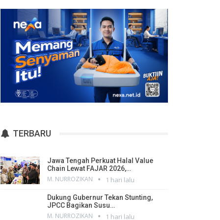
TERBARU
Jawa Tengah Perkuat Halal Value
Chain Lewat FAJAR 2026,…
M. NURROZIKAN
1 hari lalu
Dukung Gubernur Tekan Stunting,
JPCC Bagikan Susu…
M. NURROZIKAN
1 hari lalu