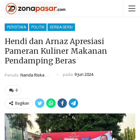
PERISTIWA
POLITIK
SERBA-SERBI
Hendi dan Arnaz Apresiasi
Pameran Kuliner Makanan
Pendamping Beras
pada
9 Jun 2024
Penulis
Nanda Riska Mahendra
0
Bagikan