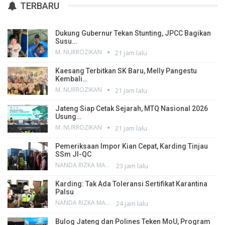
TERBARU
Dukung Gubernur Tekan Stunting, JPCC Bagikan
Susu…
M. NURROZIKAN
21 jam lalu
Kaesang Terbitkan SK Baru, Melly Pangestu
Kembali…
M. NURROZIKAN
21 jam lalu
Jateng Siap Cetak Sejarah, MTQ Nasional 2026
Usung…
M. NURROZIKAN
21 jam lalu
Pemeriksaan Impor Kian Cepat, Karding Tinjau
SSm JI-QC
NANDA RIZKA MAHENDRA
23 jam lalu
Karding: Tak Ada Toleransi Sertifikat Karantina
Palsu
NANDA RIZKA MAHENDRA
24 jam lalu
Bulog Jateng dan Polines Teken MoU, Program