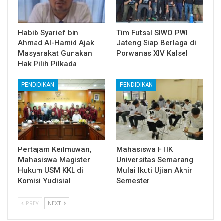
Habib Syarief bin
Tim Futsal SIWO PWI
Ahmad Al-Hamid Ajak
Jateng Siap Berlaga di
Masyarakat Gunakan
Porwanas XIV Kalsel
Hak Pilih Pilkada
PENDIDIKAN
PENDIDIKAN
Pertajam Keilmuwan,
Mahasiswa FTIK
Mahasiswa Magister
Universitas Semarang
Hukum USM KKL di
Mulai Ikuti Ujian Akhir
Komisi Yudisial
Semester
PREV
NEXT