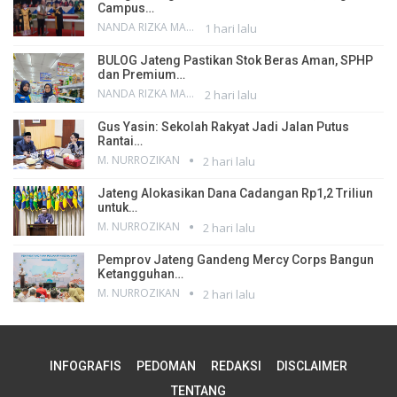
Campus…
NANDA RIZKA MAHENDRA
1 hari lalu
BULOG Jateng Pastikan Stok Beras Aman, SPHP
dan Premium…
NANDA RIZKA MAHENDRA
2 hari lalu
Gus Yasin: Sekolah Rakyat Jadi Jalan Putus
Rantai…
M. NURROZIKAN
2 hari lalu
Jateng Alokasikan Dana Cadangan Rp1,2 Triliun
untuk…
M. NURROZIKAN
2 hari lalu
Pemprov Jateng Gandeng Mercy Corps Bangun
Ketangguhan…
M. NURROZIKAN
2 hari lalu
INFOGRAFIS
PEDOMAN
REDAKSI
DISCLAIMER
TENTANG