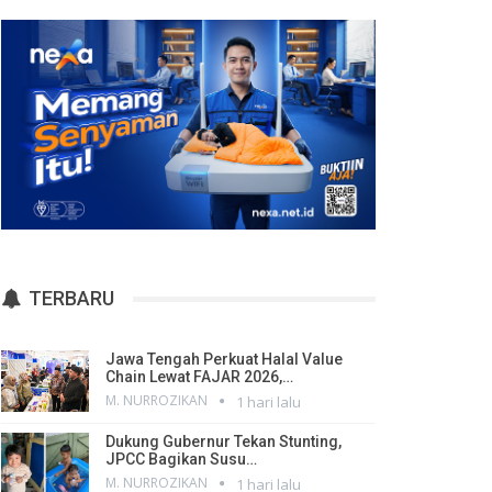
TERBARU
Jawa Tengah Perkuat Halal Value
Chain Lewat FAJAR 2026,…
M. NURROZIKAN
1 hari lalu
Dukung Gubernur Tekan Stunting,
JPCC Bagikan Susu…
M. NURROZIKAN
1 hari lalu