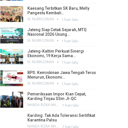
Kaesang Terbitkan SK Baru, Melly
Pangestu Kembali…
M. NURROZIKAN
1 hari lalu
Jateng Siap Cetak Sejarah, MTQ
Nasional 2026 Usung…
M. NURROZIKAN
1 hari lalu
Jateng-Kaltim Perkuat Sinergi
Ekonomi, 19 Kerja Sama…
M. NURROZIKAN
1 hari lalu
BPS: Kemiskinan Jawa Tengah Terus
Menurun, Ekonomi…
M. NURROZIKAN
1 hari lalu
Pemeriksaan Impor Kian Cepat,
Karding Tinjau SSm JI-QC
NANDA RIZKA MAHENDRA
1 hari lalu
Karding: Tak Ada Toleransi Sertifikat
Karantina Palsu
NANDA RIZKA MAHENDRA
1 hari lalu