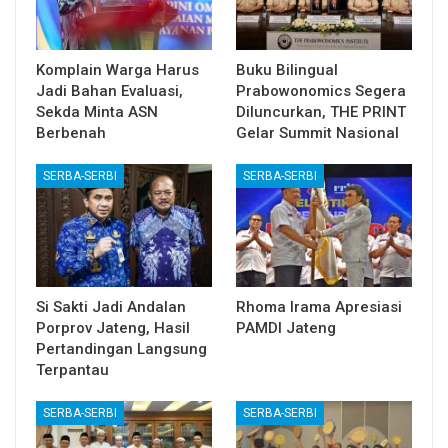
Komplain Warga Harus
Buku Bilingual
Jadi Bahan Evaluasi,
Prabowonomics Segera
Sekda Minta ASN
Diluncurkan, THE PRINT
Berbenah
Gelar Summit Nasional
SERBA-SERBI
SERBA-SERBI
Si Sakti Jadi Andalan
Rhoma Irama Apresiasi
Porprov Jateng, Hasil
PAMDI Jateng
Pertandingan Langsung
Terpantau
SERBA-SERBI
SERBA-SERBI