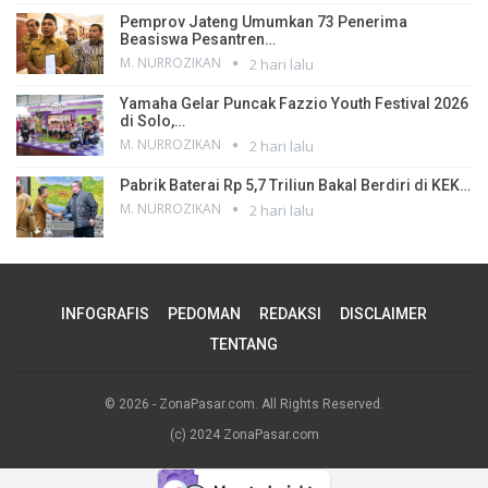
Pemprov Jateng Umumkan 73 Penerima
Beasiswa Pesantren…
M. NURROZIKAN
2 hari lalu
Yamaha Gelar Puncak Fazzio Youth Festival 2026
di Solo,…
M. NURROZIKAN
2 hari lalu
Pabrik Baterai Rp 5,7 Triliun Bakal Berdiri di KEK…
M. NURROZIKAN
2 hari lalu
INFOGRAFIS
PEDOMAN
REDAKSI
DISCLAIMER
TENTANG
© 2026 - ZonaPasar.com. All Rights Reserved.
(c) 2024 ZonaPasar.com