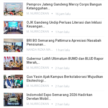
Pemprov Jateng Gandeng Mercy Corps Bangun
Ketangguhan…
M. NURROZIKAN
16 jam lalu
OJK Gandeng Undip Perluas Literasi dan Inklusi
Keuangan…
M. NURROZIKAN
1 hari lalu
BRI BO Semarang Pattimura Apresiasi Nasabah
Pensiunan…
NANDA RIZKA MAHENDRA
1 hari lalu
Gubernur Luthfi Ultimatum BUMD dan BLUD Rapor
Merah,…
M. NURROZIKAN
2 hari lalu
Gus Yasin Ajak Kampus Berkolaborasi Wujudkan
Ekoteologi…
M. NURROZIKAN
2 hari lalu
Indomobil Expo Semarang 2026 Hadirkan
Deretan Mobil…
M. NURROZIKAN
2 hari lalu