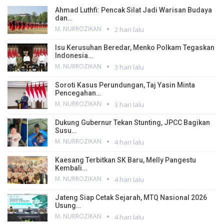
Ahmad Luthfi: Pencak Silat Jadi Warisan Budaya
dan…
M. NURROZIKAN
2 hari lalu
Isu Kerusuhan Beredar, Menko Polkam Tegaskan
Indonesia…
M. NURROZIKAN
3 hari lalu
Soroti Kasus Perundungan, Taj Yasin Minta
Pencegahan…
M. NURROZIKAN
3 hari lalu
Dukung Gubernur Tekan Stunting, JPCC Bagikan
Susu…
M. NURROZIKAN
4 hari lalu
Kaesang Terbitkan SK Baru, Melly Pangestu
Kembali…
M. NURROZIKAN
4 hari lalu
Jateng Siap Cetak Sejarah, MTQ Nasional 2026
Usung…
M. NURROZIKAN
4 hari lalu