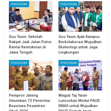
PENDIDIKAN
PENDIDIKAN
Gus Yasin: Sekolah
Gus Yasin Ajak Kampus
Rakyat Jadi Jalan Putus
Berkolaborasi Wujudkan
Rantai Kemiskinan di
Ekoteologi untuk Jaga
Jawa Tengah
Lingkungan
PENDIDIKAN
PENDIDIKAN
Pemprov Jateng
Wagub Taj Yasin
Umumkan 73 Penerima
Luncurkan Modul PAUD
Beasiswa Pesantren
EMAS untuk Wujudkan
Obah 2026
PAUD Ramah Anak