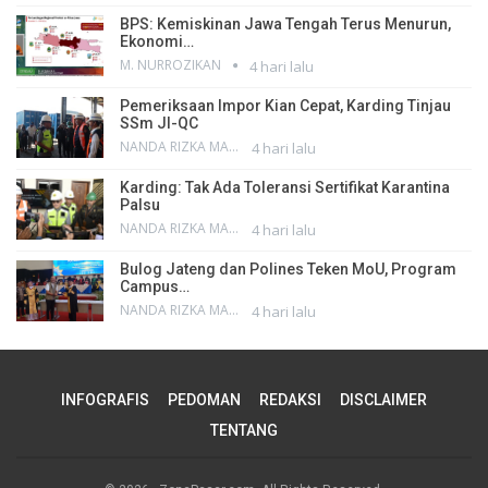
BPS: Kemiskinan Jawa Tengah Terus Menurun,
Ekonomi…
M. NURROZIKAN
4 hari lalu
Pemeriksaan Impor Kian Cepat, Karding Tinjau
SSm JI-QC
NANDA RIZKA MAHENDRA
4 hari lalu
Karding: Tak Ada Toleransi Sertifikat Karantina
Palsu
NANDA RIZKA MAHENDRA
4 hari lalu
Bulog Jateng dan Polines Teken MoU, Program
Campus…
NANDA RIZKA MAHENDRA
4 hari lalu
INFOGRAFIS
PEDOMAN
REDAKSI
DISCLAIMER
TENTANG