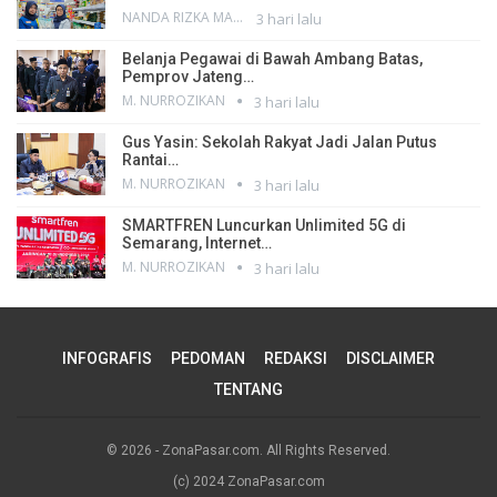
NANDA RIZKA MAHENDRA
3 hari lalu
Belanja Pegawai di Bawah Ambang Batas,
Pemprov Jateng…
M. NURROZIKAN
3 hari lalu
Gus Yasin: Sekolah Rakyat Jadi Jalan Putus
Rantai…
M. NURROZIKAN
3 hari lalu
SMARTFREN Luncurkan Unlimited 5G di
Semarang, Internet…
M. NURROZIKAN
3 hari lalu
INFOGRAFIS
PEDOMAN
REDAKSI
DISCLAIMER
TENTANG
© 2026 - ZonaPasar.com. All Rights Reserved.
(c) 2024 ZonaPasar.com