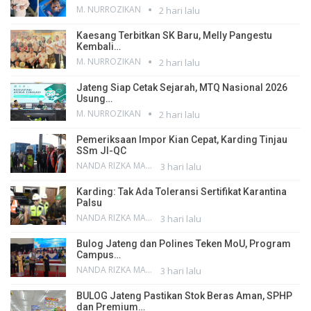
M. NURROZIKAN
2 hari lalu
Kaesang Terbitkan SK Baru, Melly Pangestu
Kembali…
M. NURROZIKAN
2 hari lalu
Jateng Siap Cetak Sejarah, MTQ Nasional 2026
Usung…
M. NURROZIKAN
2 hari lalu
Pemeriksaan Impor Kian Cepat, Karding Tinjau
SSm JI-QC
NANDA RIZKA MAHENDRA
3 hari lalu
Karding: Tak Ada Toleransi Sertifikat Karantina
Palsu
NANDA RIZKA MAHENDRA
3 hari lalu
Bulog Jateng dan Polines Teken MoU, Program
Campus…
NANDA RIZKA MAHENDRA
3 hari lalu
BULOG Jateng Pastikan Stok Beras Aman, SPHP
dan Premium…