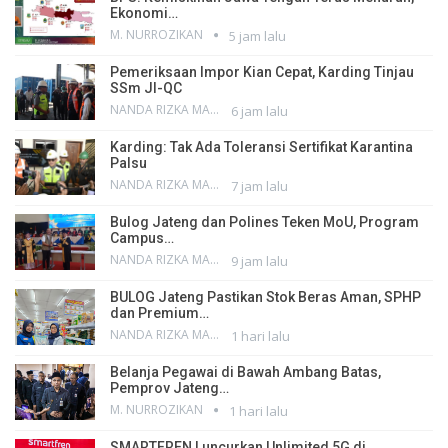
Ekonomi…
M. NURROZIKAN
5 jam lalu
Pemeriksaan Impor Kian Cepat, Karding Tinjau
SSm JI-QC
NANDA RIZKA MAHENDRA
6 jam lalu
Karding: Tak Ada Toleransi Sertifikat Karantina
Palsu
NANDA RIZKA MAHENDRA
7 jam lalu
Bulog Jateng dan Polines Teken MoU, Program
Campus…
NANDA RIZKA MAHENDRA
9 jam lalu
BULOG Jateng Pastikan Stok Beras Aman, SPHP
dan Premium…
NANDA RIZKA MAHENDRA
1 hari lalu
Belanja Pegawai di Bawah Ambang Batas,
Pemprov Jateng…
M. NURROZIKAN
1 hari lalu
SMARTFREN Luncurkan Unlimited 5G di