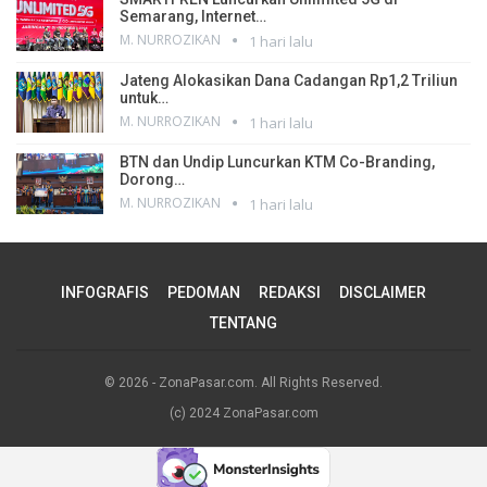
Semarang, Internet…
M. NURROZIKAN
1 hari lalu
Jateng Alokasikan Dana Cadangan Rp1,2 Triliun
untuk…
M. NURROZIKAN
1 hari lalu
BTN dan Undip Luncurkan KTM Co-Branding,
Dorong…
M. NURROZIKAN
1 hari lalu
INFOGRAFIS
PEDOMAN
REDAKSI
DISCLAIMER
TENTANG
© 2026 - ZonaPasar.com. All Rights Reserved.
(c) 2024 ZonaPasar.com