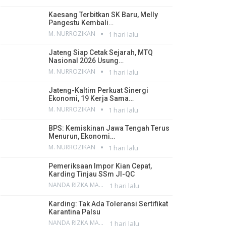
Kaesang Terbitkan SK Baru, Melly
Pangestu Kembali…
M. NURROZIKAN
1 hari lalu
Jateng Siap Cetak Sejarah, MTQ
Nasional 2026 Usung…
M. NURROZIKAN
1 hari lalu
Jateng-Kaltim Perkuat Sinergi
Ekonomi, 19 Kerja Sama…
M. NURROZIKAN
1 hari lalu
BPS: Kemiskinan Jawa Tengah Terus
Menurun, Ekonomi…
M. NURROZIKAN
1 hari lalu
Pemeriksaan Impor Kian Cepat,
Karding Tinjau SSm JI-QC
NANDA RIZKA MAHENDRA
1 hari lalu
Karding: Tak Ada Toleransi Sertifikat
Karantina Palsu
NANDA RIZKA MAHENDRA
1 hari lalu