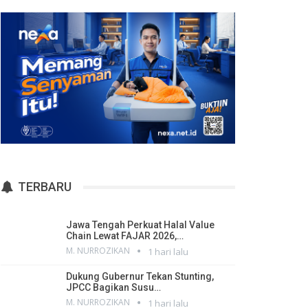
TERBARU
Jawa Tengah Perkuat Halal Value
Chain Lewat FAJAR 2026,…
M. NURROZIKAN
1 hari lalu
Dukung Gubernur Tekan Stunting,
JPCC Bagikan Susu…
M. NURROZIKAN
1 hari lalu