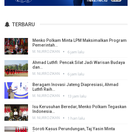
TERBARU
Menko Polkam Minta LPM Maksimalkan Program
Pemerintah…
M. NURROZIKAN
6 jam lalu
Ahmad Luthfi: Pencak Silat Jadi Warisan Budaya
dan…
M. NURROZIKAN
6 jam lalu
Beragam Inovasi Jateng Diapresiasi, Ahmad
Luthfi Raih…
M. NURROZIKAN
13 jam lalu
Isu Kerusuhan Beredar, Menko Polkam Tegaskan
Indonesia…
M. NURROZIKAN
1 hari lalu
Soroti Kasus Perundungan, Taj Yasin Minta