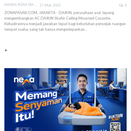
NANDA RIZKA MAHENDRA
21 Mar 2025
0
ZONAPASAR.COM, JAKARTA - DAIKIN, perusahaan asal Jepang
mengembangkan AC DAIKIN SkyAir Ceiling Mounted Cassette.
Kehadirannya menjadi jawaban tepat bagi kebutuhan penyejuk ruangan
tempat usaha, yang tak hanya mengedepankan…