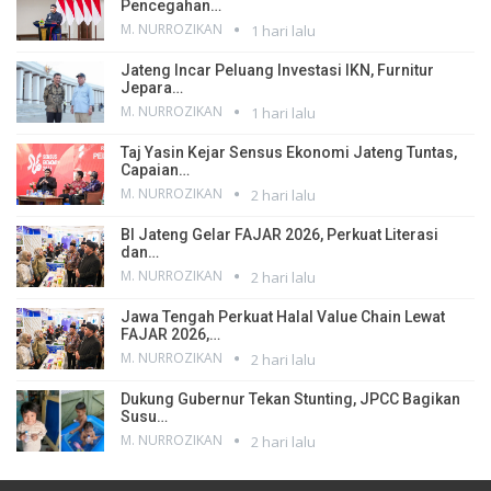
Pencegahan…
M. NURROZIKAN
1 hari lalu
Jateng Incar Peluang Investasi IKN, Furnitur
Jepara…
M. NURROZIKAN
1 hari lalu
Taj Yasin Kejar Sensus Ekonomi Jateng Tuntas,
Capaian…
M. NURROZIKAN
2 hari lalu
BI Jateng Gelar FAJAR 2026, Perkuat Literasi
dan…
M. NURROZIKAN
2 hari lalu
Jawa Tengah Perkuat Halal Value Chain Lewat
FAJAR 2026,…
M. NURROZIKAN
2 hari lalu
Dukung Gubernur Tekan Stunting, JPCC Bagikan
Susu…
M. NURROZIKAN
2 hari lalu