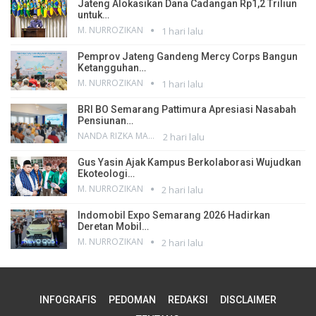
Jateng Alokasikan Dana Cadangan Rp1,2 Triliun
untuk…
M. NURROZIKAN
1 hari lalu
Pemprov Jateng Gandeng Mercy Corps Bangun
Ketangguhan…
M. NURROZIKAN
1 hari lalu
BRI BO Semarang Pattimura Apresiasi Nasabah
Pensiunan…
NANDA RIZKA MAHENDRA
2 hari lalu
Gus Yasin Ajak Kampus Berkolaborasi Wujudkan
Ekoteologi…
M. NURROZIKAN
2 hari lalu
Indomobil Expo Semarang 2026 Hadirkan
Deretan Mobil…
M. NURROZIKAN
2 hari lalu
INFOGRAFIS
PEDOMAN
REDAKSI
DISCLAIMER