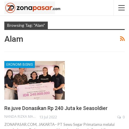
Browsing Tag: "Alam"
Alam
EKONOMI BISNIS
Re.juve Donasikan Rp 240 Juta ke Seasoldier
NANDA RIZKA MAHENDRA
13 Jul 2022
0
ZONAPASAR.COM, JAKARTA– PT Sewu Segar Primatama melalui