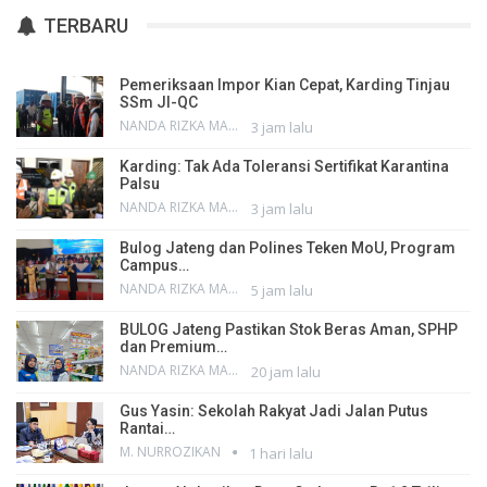
TERBARU
Pemeriksaan Impor Kian Cepat, Karding Tinjau
SSm JI-QC
NANDA RIZKA MAHENDRA
3 jam lalu
Karding: Tak Ada Toleransi Sertifikat Karantina
Palsu
NANDA RIZKA MAHENDRA
3 jam lalu
Bulog Jateng dan Polines Teken MoU, Program
Campus…
NANDA RIZKA MAHENDRA
5 jam lalu
BULOG Jateng Pastikan Stok Beras Aman, SPHP
dan Premium…
NANDA RIZKA MAHENDRA
20 jam lalu
Gus Yasin: Sekolah Rakyat Jadi Jalan Putus
Rantai…
M. NURROZIKAN
1 hari lalu