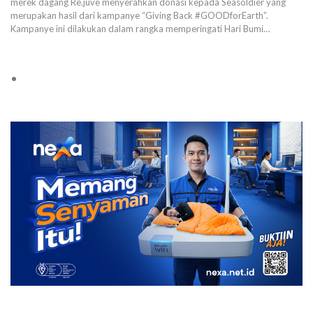
merek dagang Re.juve menyerahkan donasi kepada Seasoldier yang
merupakan hasil dari kampanye “Giving Back #GOODforEarth”.
Kampanye ini dilakukan dalam rangka memperingati Hari Bumi…