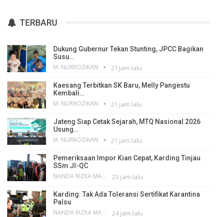
TERBARU
Dukung Gubernur Tekan Stunting, JPCC Bagikan
Susu…
M. NURROZIKAN
21 jam lalu
Kaesang Terbitkan SK Baru, Melly Pangestu
Kembali…
M. NURROZIKAN
21 jam lalu
Jateng Siap Cetak Sejarah, MTQ Nasional 2026
Usung…
M. NURROZIKAN
21 jam lalu
Pemeriksaan Impor Kian Cepat, Karding Tinjau
SSm JI-QC
NANDA RIZKA MAHENDRA
23 jam lalu
Karding: Tak Ada Toleransi Sertifikat Karantina
Palsu
NANDA RIZKA MAHENDRA
24 jam lalu