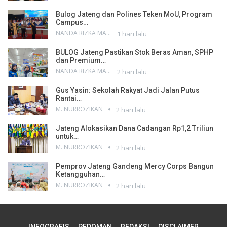
Bulog Jateng dan Polines Teken MoU, Program
Campus…
NANDA RIZKA MAHENDRA
1 hari lalu
BULOG Jateng Pastikan Stok Beras Aman, SPHP
dan Premium…
NANDA RIZKA MAHENDRA
2 hari lalu
Gus Yasin: Sekolah Rakyat Jadi Jalan Putus
Rantai…
M. NURROZIKAN
2 hari lalu
Jateng Alokasikan Dana Cadangan Rp1,2 Triliun
untuk…
M. NURROZIKAN
2 hari lalu
Pemprov Jateng Gandeng Mercy Corps Bangun
Ketangguhan…
M. NURROZIKAN
2 hari lalu