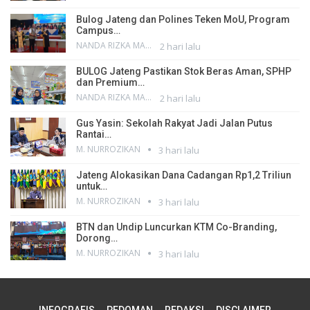
Bulog Jateng dan Polines Teken MoU, Program
Campus…
NANDA RIZKA MAHENDRA
2 hari lalu
BULOG Jateng Pastikan Stok Beras Aman, SPHP
dan Premium…
NANDA RIZKA MAHENDRA
2 hari lalu
Gus Yasin: Sekolah Rakyat Jadi Jalan Putus
Rantai…
M. NURROZIKAN
3 hari lalu
Jateng Alokasikan Dana Cadangan Rp1,2 Triliun
untuk…
M. NURROZIKAN
3 hari lalu
BTN dan Undip Luncurkan KTM Co-Branding,
Dorong…
M. NURROZIKAN
3 hari lalu