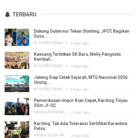
TERBARU
Dukung Gubernur Tekan Stunting, JPCC Bagikan
Susu…
M. NURROZIKAN
2 hari lalu
Kaesang Terbitkan SK Baru, Melly Pangestu
Kembali…
M. NURROZIKAN
2 hari lalu
Jateng Siap Cetak Sejarah, MTQ Nasional 2026
Usung…
M. NURROZIKAN
2 hari lalu
Pemeriksaan Impor Kian Cepat, Karding Tinjau
SSm JI-QC
NANDA RIZKA MAHENDRA
2 hari lalu
Karding: Tak Ada Toleransi Sertifikat Karantina
Palsu
NANDA RIZKA MAHENDRA
2 hari lalu