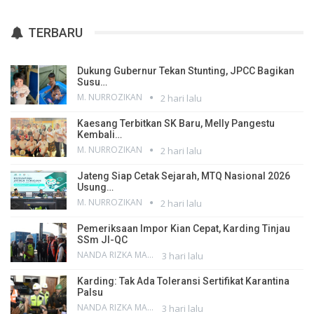
TERBARU
Dukung Gubernur Tekan Stunting, JPCC Bagikan
Susu…
M. NURROZIKAN
2 hari lalu
Kaesang Terbitkan SK Baru, Melly Pangestu
Kembali…
M. NURROZIKAN
2 hari lalu
Jateng Siap Cetak Sejarah, MTQ Nasional 2026
Usung…
M. NURROZIKAN
2 hari lalu
Pemeriksaan Impor Kian Cepat, Karding Tinjau
SSm JI-QC
NANDA RIZKA MAHENDRA
3 hari lalu
Karding: Tak Ada Toleransi Sertifikat Karantina
Palsu
NANDA RIZKA MAHENDRA
3 hari lalu