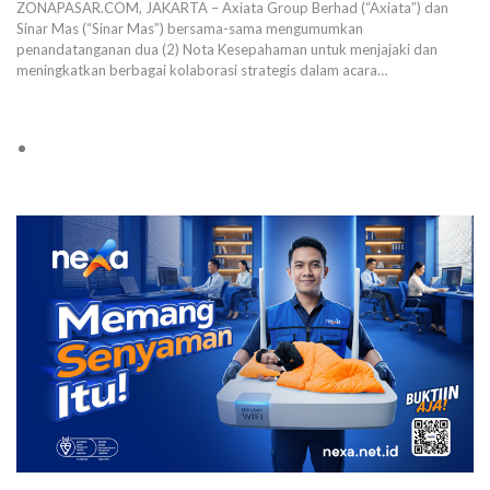
ZONAPASAR.COM, JAKARTA – Axiata Group Berhad (“Axiata”) dan
Sinar Mas (“Sinar Mas”) bersama-sama mengumumkan
penandatanganan dua (2) Nota Kesepahaman untuk menjajaki dan
meningkatkan berbagai kolaborasi strategis dalam acara…