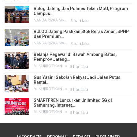
Bulog Jateng dan Polines Teken MoU, Program
Campus…
NANDA RIZKA MAHENDRA
3 hari lalu
BULOG Jateng Pastikan Stok Beras Aman, SPHP
dan Premium…
NANDA RIZKA MAHENDRA
3 hari lalu
Belanja Pegawai di Bawah Ambang Batas,
Pemprov Jateng…
M. NURROZIKAN
3 hari lalu
Gus Yasin: Sekolah Rakyat Jadi Jalan Putus
Rantai…
M. NURROZIKAN
3 hari lalu
SMARTFREN Luncurkan Unlimited 5G di
Semarang, Internet…
M. NURROZIKAN
3 hari lalu