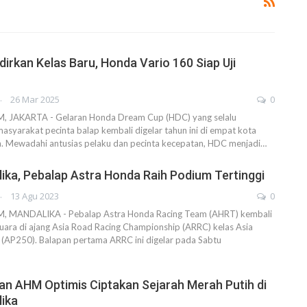
irkan Kelas Baru, Honda Vario 160 Siap Uji
AHENDRA
26 Mar 2025
0
JAKARTA - Gelaran Honda Dream Cup (HDC) yang selalu
asyarakat pecinta balap kembali digelar tahun ini di empat kota
a. Mewadahi antusias pelaku dan pecinta kecepatan, HDC menjadi…
ka, Pebalap Astra Honda Raih Podium Tertinggi
AHENDRA
13 Agu 2023
0
MANDALIKA - Pebalap Astra Honda Racing Team (AHRT) kembali
juara di ajang Asia Road Racing Championship (ARRC) kelas Asia
 (AP250). Balapan pertama ARRC ini digelar pada Sabtu
an AHM Optimis Ciptakan Sejarah Merah Putih di
ika