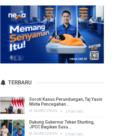
TERBARU
Soroti Kasus Perundungan, Taj Yasin
Minta Pencegahan…
M. NURROZIKAN
2 hari lalu
Dukung Gubernur Tekan Stunting,
JPCC Bagikan Susu…
M. NURROZIKAN
3 hari lalu