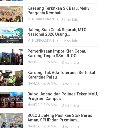
Kaesang Terbitkan SK Baru, Melly
Pangestu Kembali…
M. NURROZIKAN
3 hari lalu
Jateng Siap Cetak Sejarah, MTQ
Nasional 2026 Usung…
M. NURROZIKAN
3 hari lalu
Pemeriksaan Impor Kian Cepat,
Karding Tinjau SSm JI-QC
NANDA RIZKA MAHENDRA
3 hari lalu
Karding: Tak Ada Toleransi Sertifikat
Karantina Palsu
NANDA RIZKA MAHENDRA
3 hari lalu
Bulog Jateng dan Polines Teken MoU,
Program Campus…
NANDA RIZKA MAHENDRA
3 hari lalu
BULOG Jateng Pastikan Stok Beras
Aman, SPHP dan Premium…
NANDA RIZKA MAHENDRA
4 hari lalu