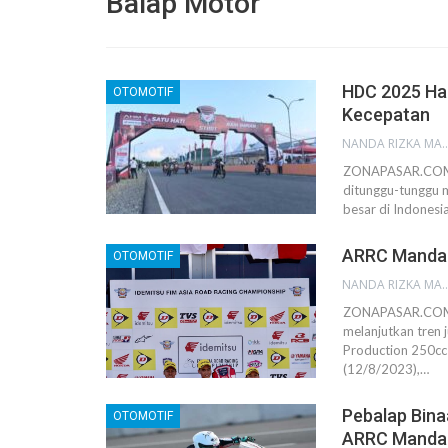
Balap Motor
HDC 2025 Had
OTOMOTIF
Kecepatan
NANDA RIZKA M
ZONAPASAR.COM, 
ditunggu-tunggu m
besar di Indonesi
ARRC Mandali
OTOMOTIF
NANDA RIZKA M
ZONAPASAR.COM, 
melanjutkan tren 
Production 250cc
(12/8/2023),…
Pebalap Bina
OTOMOTIF
ARRC Mandal