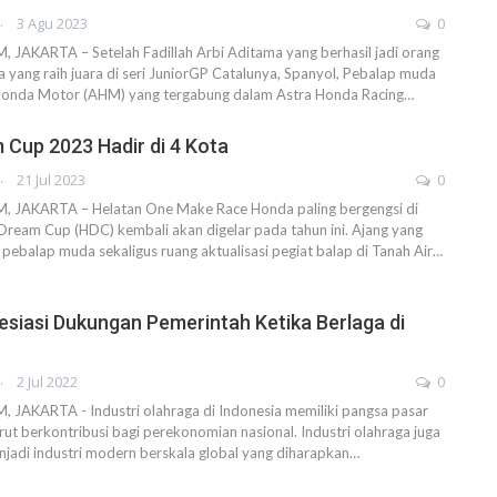
AHENDRA
3 Agu 2023
0
AKARTA – Setelah Fadillah Arbi Aditama yang berhasil jadi orang
 yang raih juara di seri JuniorGP Catalunya, Spanyol, Pebalap muda
Honda Motor (AHM) yang tergabung dalam Astra Honda Racing…
Cup 2023 Hadir di 4 Kota
AHENDRA
21 Jul 2023
0
JAKARTA – Helatan One Make Race Honda paling bergengsi di
Dream Cup (HDC) kembali akan digelar pada tahun ini. Ajang yang
pebalap muda sekaligus ruang aktualisasi pegiat balap di Tanah Air…
resiasi Dukungan Pemerintah Ketika Berlaga di
AHENDRA
2 Jul 2022
0
AKARTA - Industri olahraga di Indonesia memiliki pangsa pasar
rut berkontribusi bagi perekonomian nasional. Industri olahraga juga
jadi industri modern berskala global yang diharapkan…