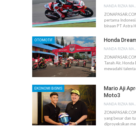
NANDA RIZKA M
ZONAPASAR.COM, J
pertama Indonesia
binaan PT Astra 
Honda Dream 
OTOMOTIF
NANDA RIZKA M
ZONAPASAR.COM, 
Tanah Air, Honda 
mewadahi talenta 
Mario Aji Ap
EKONOMI BISNIS
Moto3
NANDA RIZKA M
ZONAPASAR.COM, J
yang besar dan tu
diproyeksikan men