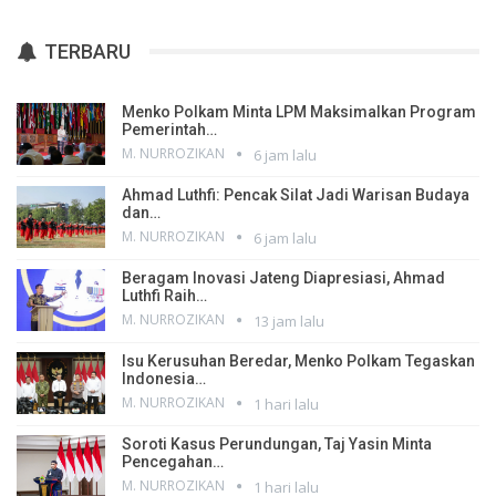
TERBARU
Menko Polkam Minta LPM Maksimalkan Program
Pemerintah…
M. NURROZIKAN
6 jam lalu
Ahmad Luthfi: Pencak Silat Jadi Warisan Budaya
dan…
M. NURROZIKAN
6 jam lalu
Beragam Inovasi Jateng Diapresiasi, Ahmad
Luthfi Raih…
M. NURROZIKAN
13 jam lalu
Isu Kerusuhan Beredar, Menko Polkam Tegaskan
Indonesia…
M. NURROZIKAN
1 hari lalu
Soroti Kasus Perundungan, Taj Yasin Minta
Pencegahan…
M. NURROZIKAN
1 hari lalu