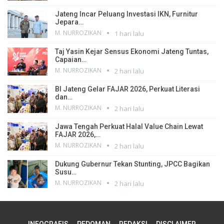
Jateng Incar Peluang Investasi IKN, Furnitur
Jepara…
M. NURROZIKAN
1 hari lalu
Taj Yasin Kejar Sensus Ekonomi Jateng Tuntas,
Capaian…
M. NURROZIKAN
2 hari lalu
BI Jateng Gelar FAJAR 2026, Perkuat Literasi
dan…
M. NURROZIKAN
2 hari lalu
Jawa Tengah Perkuat Halal Value Chain Lewat
FAJAR 2026,…
M. NURROZIKAN
2 hari lalu
Dukung Gubernur Tekan Stunting, JPCC Bagikan
Susu…
M. NURROZIKAN
2 hari lalu