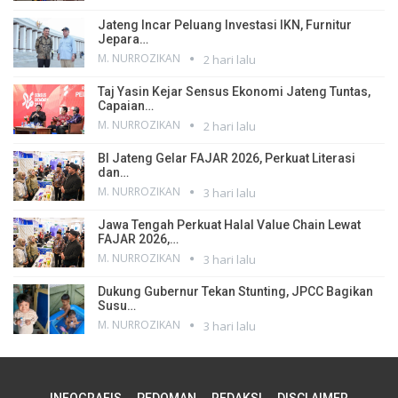
Jateng Incar Peluang Investasi IKN, Furnitur
Jepara…
M. NURROZIKAN
2 hari lalu
Taj Yasin Kejar Sensus Ekonomi Jateng Tuntas,
Capaian…
M. NURROZIKAN
2 hari lalu
BI Jateng Gelar FAJAR 2026, Perkuat Literasi
dan…
M. NURROZIKAN
3 hari lalu
Jawa Tengah Perkuat Halal Value Chain Lewat
FAJAR 2026,…
M. NURROZIKAN
3 hari lalu
Dukung Gubernur Tekan Stunting, JPCC Bagikan
Susu…
M. NURROZIKAN
3 hari lalu