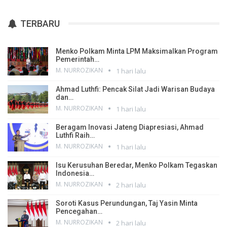
TERBARU
Menko Polkam Minta LPM Maksimalkan Program
Pemerintah…
M. NURROZIKAN
1 hari lalu
Ahmad Luthfi: Pencak Silat Jadi Warisan Budaya
dan…
M. NURROZIKAN
1 hari lalu
Beragam Inovasi Jateng Diapresiasi, Ahmad
Luthfi Raih…
M. NURROZIKAN
1 hari lalu
Isu Kerusuhan Beredar, Menko Polkam Tegaskan
Indonesia…
M. NURROZIKAN
2 hari lalu
Soroti Kasus Perundungan, Taj Yasin Minta
Pencegahan…
M. NURROZIKAN
2 hari lalu