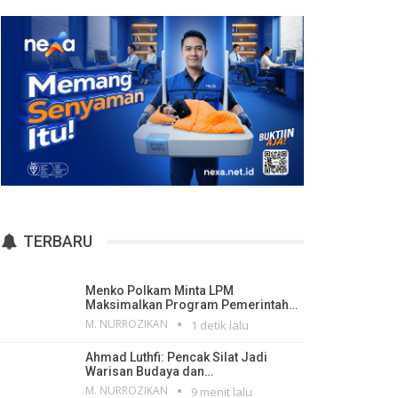
TERBARU
Menko Polkam Minta LPM
Maksimalkan Program Pemerintah…
M. NURROZIKAN
1 detik lalu
Ahmad Luthfi: Pencak Silat Jadi
Warisan Budaya dan…
M. NURROZIKAN
9 menit lalu