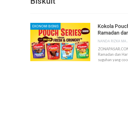
Biskuit
Kokola Pouch
EKONOMI BISNIS
Ramadan dan
NANDA RIZKA M
ZONAPASAR.COM, 
Ramadan dan Hari 
suguhan yang coco