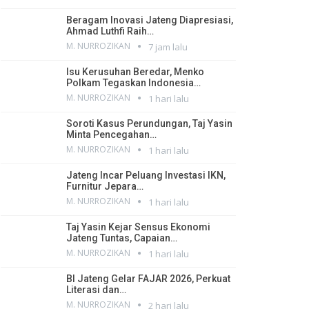
Beragam Inovasi Jateng Diapresiasi,
Ahmad Luthfi Raih…
M. NURROZIKAN
7 jam lalu
Isu Kerusuhan Beredar, Menko
Polkam Tegaskan Indonesia…
M. NURROZIKAN
1 hari lalu
Soroti Kasus Perundungan, Taj Yasin
Minta Pencegahan…
M. NURROZIKAN
1 hari lalu
Jateng Incar Peluang Investasi IKN,
Furnitur Jepara…
M. NURROZIKAN
1 hari lalu
Taj Yasin Kejar Sensus Ekonomi
Jateng Tuntas, Capaian…
M. NURROZIKAN
1 hari lalu
BI Jateng Gelar FAJAR 2026, Perkuat
Literasi dan…
M. NURROZIKAN
2 hari lalu