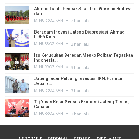
Ahmad Luthfi: Pencak Silat Jadi Warisan Budaya
dan…
M. NURROZIKAN
2 hari lalu
Beragam Inovasi Jateng Diapresiasi, Ahmad
Luthfi Raih…
M. NURROZIKAN
2 hari lalu
Isu Kerusuhan Beredar, Menko Polkam Tegaskan
Indonesia…
M. NURROZIKAN
3 hari lalu
Jateng Incar Peluang Investasi IKN, Furnitur
Jepara…
M. NURROZIKAN
3 hari lalu
Taj Yasin Kejar Sensus Ekonomi Jateng Tuntas,
Capaian…
M. NURROZIKAN
3 hari lalu