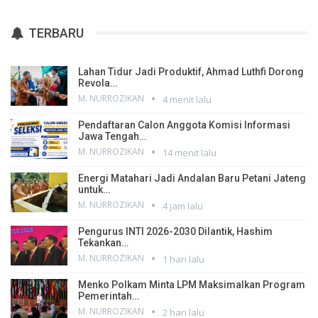
TERBARU
Lahan Tidur Jadi Produktif, Ahmad Luthfi Dorong
Revola…
M. NURROZIKAN
4 menit lalu
Pendaftaran Calon Anggota Komisi Informasi
Jawa Tengah…
M. NURROZIKAN
14 menit lalu
Energi Matahari Jadi Andalan Baru Petani Jateng
untuk…
M. NURROZIKAN
4 jam lalu
Pengurus INTI 2026-2030 Dilantik, Hashim
Tekankan…
M. NURROZIKAN
1 hari lalu
Menko Polkam Minta LPM Maksimalkan Program
Pemerintah…
M. NURROZIKAN
2 hari lalu