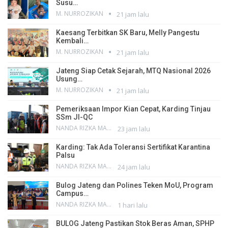
Susu…
M. NURROZIKAN
21 jam lalu
Kaesang Terbitkan SK Baru, Melly Pangestu
Kembali…
M. NURROZIKAN
21 jam lalu
Jateng Siap Cetak Sejarah, MTQ Nasional 2026
Usung…
M. NURROZIKAN
21 jam lalu
Pemeriksaan Impor Kian Cepat, Karding Tinjau
SSm JI-QC
NANDA RIZKA MAHENDRA
23 jam lalu
Karding: Tak Ada Toleransi Sertifikat Karantina
Palsu
NANDA RIZKA MAHENDRA
24 jam lalu
Bulog Jateng dan Polines Teken MoU, Program
Campus…
NANDA RIZKA MAHENDRA
1 hari lalu
BULOG Jateng Pastikan Stok Beras Aman, SPHP