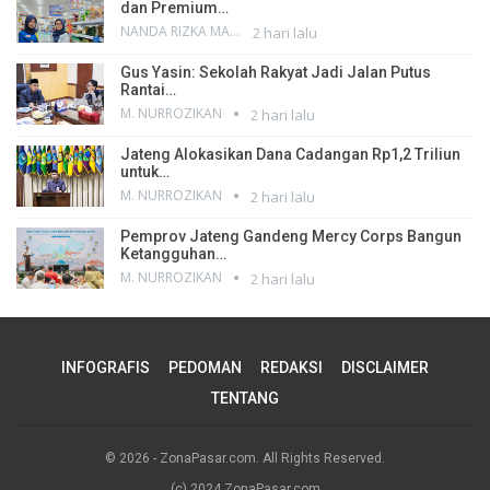
dan Premium…
NANDA RIZKA MAHENDRA
2 hari lalu
Gus Yasin: Sekolah Rakyat Jadi Jalan Putus
Rantai…
M. NURROZIKAN
2 hari lalu
Jateng Alokasikan Dana Cadangan Rp1,2 Triliun
untuk…
M. NURROZIKAN
2 hari lalu
Pemprov Jateng Gandeng Mercy Corps Bangun
Ketangguhan…
M. NURROZIKAN
2 hari lalu
INFOGRAFIS
PEDOMAN
REDAKSI
DISCLAIMER
TENTANG
© 2026 - ZonaPasar.com. All Rights Reserved.
(c) 2024 ZonaPasar.com