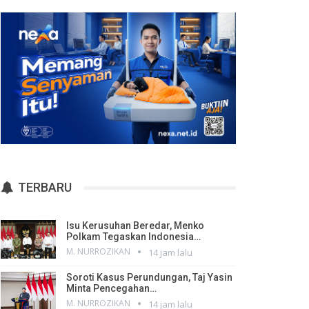
TERBARU
Isu Kerusuhan Beredar, Menko
Polkam Tegaskan Indonesia…
M. NURROZIKAN
14 jam lalu
Soroti Kasus Perundungan, Taj Yasin
Minta Pencegahan…
M. NURROZIKAN
14 jam lalu