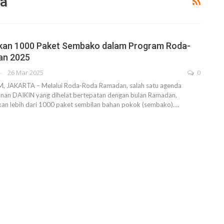
ia
rkan 1000 Paket Sembako dalam Program Roda-
an 2025
AHENDRA
26 Mar 2025
0
JAKARTA – Melalui Roda-Roda Ramadan, salah satu agenda
tahunan DAIKIN yang dihelat bertepatan dengan bulan Ramadan,
an lebih dari 1000 paket sembilan bahan pokok (sembako).…