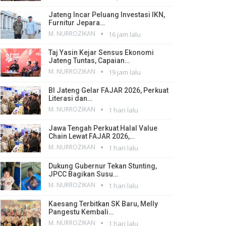
Jateng Incar Peluang Investasi IKN,
Furnitur Jepara…
M. NURROZIKAN
16 jam lalu
Taj Yasin Kejar Sensus Ekonomi
Jateng Tuntas, Capaian…
M. NURROZIKAN
19 jam lalu
BI Jateng Gelar FAJAR 2026, Perkuat
Literasi dan…
M. NURROZIKAN
1 hari lalu
Jawa Tengah Perkuat Halal Value
Chain Lewat FAJAR 2026,…
M. NURROZIKAN
1 hari lalu
Dukung Gubernur Tekan Stunting,
JPCC Bagikan Susu…
M. NURROZIKAN
1 hari lalu
Kaesang Terbitkan SK Baru, Melly
Pangestu Kembali…
M. NURROZIKAN
1 hari lalu