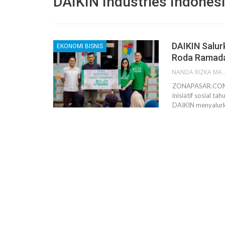
DAIKIN Industries Indones
DAIKIN Salu
EKONOMI BISNIS
Roda Ramad
NANDA RIZKA M
ZONAPASAR.COM, 
inisiatif sosial 
DAIKIN menyalurk