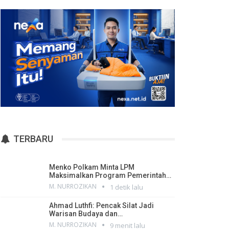
TERBARU
Menko Polkam Minta LPM
Maksimalkan Program Pemerintah…
M. NURROZIKAN
1 detik lalu
Ahmad Luthfi: Pencak Silat Jadi
Warisan Budaya dan…
M. NURROZIKAN
9 menit lalu