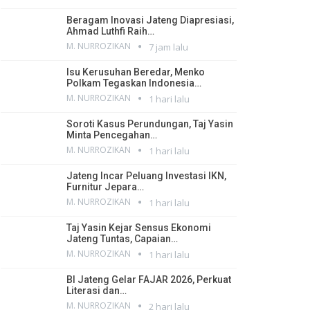
Beragam Inovasi Jateng Diapresiasi,
Ahmad Luthfi Raih…
M. NURROZIKAN
7 jam lalu
Isu Kerusuhan Beredar, Menko
Polkam Tegaskan Indonesia…
M. NURROZIKAN
1 hari lalu
Soroti Kasus Perundungan, Taj Yasin
Minta Pencegahan…
M. NURROZIKAN
1 hari lalu
Jateng Incar Peluang Investasi IKN,
Furnitur Jepara…
M. NURROZIKAN
1 hari lalu
Taj Yasin Kejar Sensus Ekonomi
Jateng Tuntas, Capaian…
M. NURROZIKAN
1 hari lalu
BI Jateng Gelar FAJAR 2026, Perkuat
Literasi dan…
M. NURROZIKAN
2 hari lalu