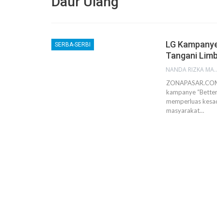
Daur Ulang
LG Kampanye
SERBA-SERBI
Tangani Lim
NANDA RIZKA M
ZONAPASAR.COM, 
kampanye “Better 
memperluas kesad
masyarakat…