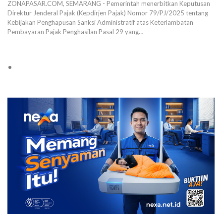
ZONAPASAR.COM, SEMARANG - Pemerintah menerbitkan Keputusan
Direktur Jenderal Pajak (Kepdirjen Pajak) Nomor 79/PJ/2025 tentang
Kebijakan Penghapusan Sanksi Administratif atas Keterlambatan
Pembayaran Pajak Penghasilan Pasal 29 yang…