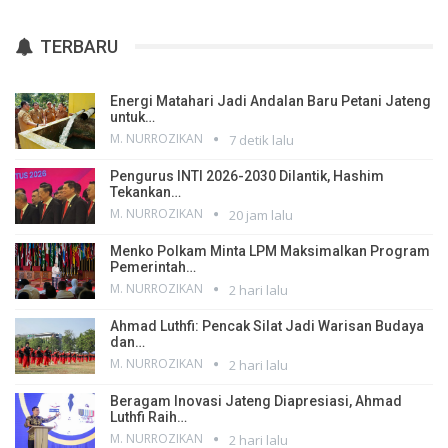
TERBARU
Energi Matahari Jadi Andalan Baru Petani Jateng
untuk…
M. NURROZIKAN
7 detik lalu
Pengurus INTI 2026-2030 Dilantik, Hashim
Tekankan…
M. NURROZIKAN
20 jam lalu
Menko Polkam Minta LPM Maksimalkan Program
Pemerintah…
M. NURROZIKAN
2 hari lalu
Ahmad Luthfi: Pencak Silat Jadi Warisan Budaya
dan…
M. NURROZIKAN
2 hari lalu
Beragam Inovasi Jateng Diapresiasi, Ahmad
Luthfi Raih…
M. NURROZIKAN
2 hari lalu