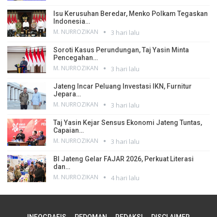
Isu Kerusuhan Beredar, Menko Polkam Tegaskan
Indonesia…
M. NURROZIKAN
3 hari lalu
Soroti Kasus Perundungan, Taj Yasin Minta
Pencegahan…
M. NURROZIKAN
3 hari lalu
Jateng Incar Peluang Investasi IKN, Furnitur
Jepara…
M. NURROZIKAN
3 hari lalu
Taj Yasin Kejar Sensus Ekonomi Jateng Tuntas,
Capaian…
M. NURROZIKAN
3 hari lalu
BI Jateng Gelar FAJAR 2026, Perkuat Literasi
dan…
M. NURROZIKAN
4 hari lalu