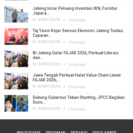
Jateng Incar Peluang Investasi IKN, Furnitur
Jepara…
M. NURROZIKAN
1 hari lalu
Taj Yasin Kejar Sensus Ekonomi Jateng Tuntas,
Capaian…
M. NURROZIKAN
1 hari lalu
BI Jateng Gelar FAJAR 2026, Perkuat Literasi
dan…
M. NURROZIKAN
2 hari lalu
Jawa Tengah Perkuat Halal Value Chain Lewat
FAJAR 2026,…
M. NURROZIKAN
2 hari lalu
Dukung Gubernur Tekan Stunting, JPCC Bagikan
Susu…
M. NURROZIKAN
2 hari lalu