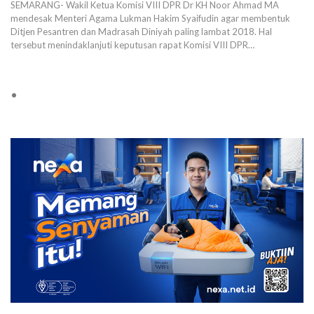
SEMARANG- Wakil Ketua Komisi VIII DPR Dr KH Noor Ahmad MA
mendesak Menteri Agama Lukman Hakim Syaifudin agar membentuk
Ditjen Pesantren dan Madrasah Diniyah paling lambat 2018. Hal
tersebut menindaklanjuti keputusan rapat Komisi VIII DPR…