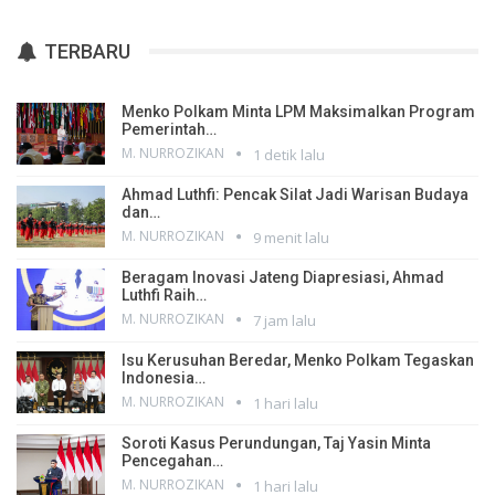
TERBARU
Menko Polkam Minta LPM Maksimalkan Program
Pemerintah…
M. NURROZIKAN
1 detik lalu
Ahmad Luthfi: Pencak Silat Jadi Warisan Budaya
dan…
M. NURROZIKAN
9 menit lalu
Beragam Inovasi Jateng Diapresiasi, Ahmad
Luthfi Raih…
M. NURROZIKAN
7 jam lalu
Isu Kerusuhan Beredar, Menko Polkam Tegaskan
Indonesia…
M. NURROZIKAN
1 hari lalu
Soroti Kasus Perundungan, Taj Yasin Minta
Pencegahan…
M. NURROZIKAN
1 hari lalu