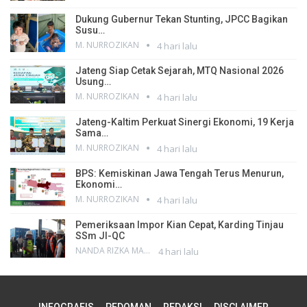
Dukung Gubernur Tekan Stunting, JPCC Bagikan
Susu…
M. NURROZIKAN
4 hari lalu
Jateng Siap Cetak Sejarah, MTQ Nasional 2026
Usung…
M. NURROZIKAN
4 hari lalu
Jateng-Kaltim Perkuat Sinergi Ekonomi, 19 Kerja
Sama…
M. NURROZIKAN
4 hari lalu
BPS: Kemiskinan Jawa Tengah Terus Menurun,
Ekonomi…
M. NURROZIKAN
4 hari lalu
Pemeriksaan Impor Kian Cepat, Karding Tinjau
SSm JI-QC
NANDA RIZKA MAHENDRA
4 hari lalu