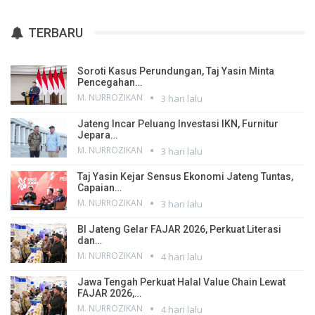
TERBARU
Soroti Kasus Perundungan, Taj Yasin Minta
Pencegahan…
M. NURROZIKAN
3 hari lalu
Jateng Incar Peluang Investasi IKN, Furnitur
Jepara…
M. NURROZIKAN
3 hari lalu
Taj Yasin Kejar Sensus Ekonomi Jateng Tuntas,
Capaian…
M. NURROZIKAN
3 hari lalu
BI Jateng Gelar FAJAR 2026, Perkuat Literasi
dan…
M. NURROZIKAN
4 hari lalu
Jawa Tengah Perkuat Halal Value Chain Lewat
FAJAR 2026,…
M. NURROZIKAN
4 hari lalu