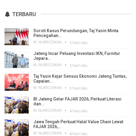
TERBARU
Soroti Kasus Perundungan, Taj Yasin Minta
Pencegahan…
M. NURROZIKAN
3 hari lalu
Jateng Incar Peluang Investasi IKN, Furnitur
Jepara…
M. NURROZIKAN
3 hari lalu
Taj Yasin Kejar Sensus Ekonomi Jateng Tuntas,
Capaian…
M. NURROZIKAN
3 hari lalu
BI Jateng Gelar FAJAR 2026, Perkuat Literasi
dan…
M. NURROZIKAN
4 hari lalu
Jawa Tengah Perkuat Halal Value Chain Lewat
FAJAR 2026,…
M. NURROZIKAN
4 hari lalu