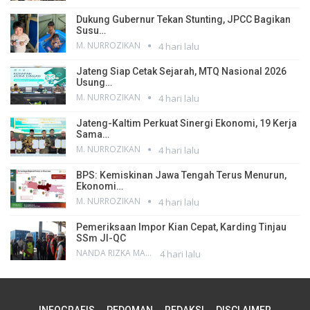
Dukung Gubernur Tekan Stunting, JPCC Bagikan
Susu…
M. NURROZIKAN
4 hari lalu
Jateng Siap Cetak Sejarah, MTQ Nasional 2026
Usung…
M. NURROZIKAN
4 hari lalu
Jateng-Kaltim Perkuat Sinergi Ekonomi, 19 Kerja
Sama…
M. NURROZIKAN
4 hari lalu
BPS: Kemiskinan Jawa Tengah Terus Menurun,
Ekonomi…
M. NURROZIKAN
4 hari lalu
Pemeriksaan Impor Kian Cepat, Karding Tinjau
SSm JI-QC
NANDA RIZKA MAHENDRA
4 hari lalu