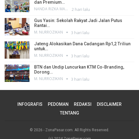
dan Premium…
NANDA RIZKA MAHENDRA
2 hari lalu
Gus Yasin: Sekolah Rakyat Jadi Jalan Putus
Rantai…
M. NURROZIKAN
3 hari lalu
Jateng Alokasikan Dana Cadangan Rp1,2 Triliun
untuk…
M. NURROZIKAN
3 hari lalu
BTN dan Undip Luncurkan KTM Co-Branding,
Dorong…
M. NURROZIKAN
3 hari lalu
INFOGRAFIS
PEDOMAN
REDAKSI
DISCLAIMER
TENTANG
© 2026 - ZonaPasar.com. All Rights Reserved.
(c) 2024 ZonaPasar.com