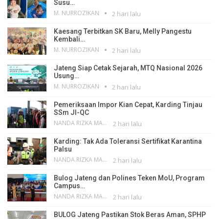
Susu…
M. NURROZIKAN
2 hari lalu
Kaesang Terbitkan SK Baru, Melly Pangestu
Kembali…
M. NURROZIKAN
2 hari lalu
Jateng Siap Cetak Sejarah, MTQ Nasional 2026
Usung…
M. NURROZIKAN
2 hari lalu
Pemeriksaan Impor Kian Cepat, Karding Tinjau
SSm JI-QC
NANDA RIZKA MAHENDRA
2 hari lalu
Karding: Tak Ada Toleransi Sertifikat Karantina
Palsu
NANDA RIZKA MAHENDRA
2 hari lalu
Bulog Jateng dan Polines Teken MoU, Program
Campus…
NANDA RIZKA MAHENDRA
2 hari lalu
BULOG Jateng Pastikan Stok Beras Aman, SPHP