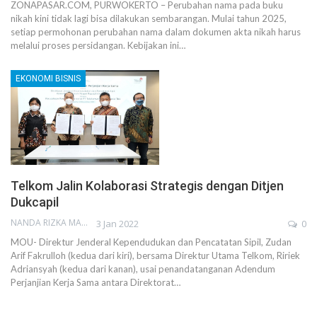
ZONAPASAR.COM, PURWOKERTO – Perubahan nama pada buku
nikah kini tidak lagi bisa dilakukan sembarangan. Mulai tahun 2025,
setiap permohonan perubahan nama dalam dokumen akta nikah harus
melalui proses persidangan. Kebijakan ini…
EKONOMI BISNIS
Telkom Jalin Kolaborasi Strategis dengan Ditjen
Dukcapil
NANDA RIZKA MAHENDRA
3 Jan 2022
0
MOU- Direktur Jenderal Kependudukan dan Pencatatan Sipil, Zudan
Arif Fakrulloh (kedua dari kiri), bersama Direktur Utama Telkom, Ririek
Adriansyah (kedua dari kanan), usai penandatanganan Adendum
Perjanjian Kerja Sama antara Direktorat
…