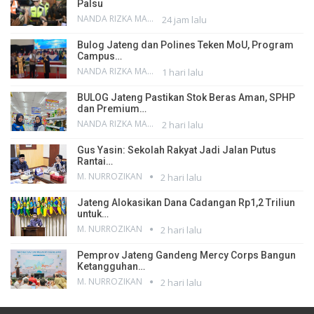
Palsu
NANDA RIZKA MAHENDRA
24 jam lalu
Bulog Jateng dan Polines Teken MoU, Program
Campus…
NANDA RIZKA MAHENDRA
1 hari lalu
BULOG Jateng Pastikan Stok Beras Aman, SPHP
dan Premium…
NANDA RIZKA MAHENDRA
2 hari lalu
Gus Yasin: Sekolah Rakyat Jadi Jalan Putus
Rantai…
M. NURROZIKAN
2 hari lalu
Jateng Alokasikan Dana Cadangan Rp1,2 Triliun
untuk…
M. NURROZIKAN
2 hari lalu
Pemprov Jateng Gandeng Mercy Corps Bangun
Ketangguhan…
M. NURROZIKAN
2 hari lalu