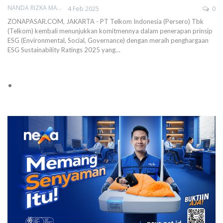
NANDA RIZKA MAHENDRA
4 Feb 2025
0
ZONAPASAR.COM, JAKARTA - PT Telkom Indonesia (Persero) Tbk
(Telkom) kembali menunjukkan komitmennya dalam penerapan prinsip
ESG (Environmental, Social, Governance) dengan meraih penghargaan
ESG Sustainability Ratings 2025 yang…