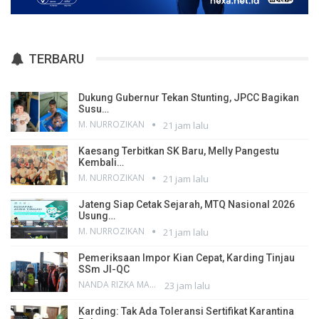
TERBARU
Dukung Gubernur Tekan Stunting, JPCC Bagikan
Susu…
M. NURROZIKAN
21 jam lalu
Kaesang Terbitkan SK Baru, Melly Pangestu
Kembali…
M. NURROZIKAN
21 jam lalu
Jateng Siap Cetak Sejarah, MTQ Nasional 2026
Usung…
M. NURROZIKAN
21 jam lalu
Pemeriksaan Impor Kian Cepat, Karding Tinjau
SSm JI-QC
NANDA RIZKA MAHENDRA
23 jam lalu
Karding: Tak Ada Toleransi Sertifikat Karantina