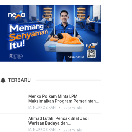
TERBARU
Menko Polkam Minta LPM
Maksimalkan Program Pemerintah…
M. NURROZIKAN
22 jam lalu
Ahmad Luthfi: Pencak Silat Jadi
Warisan Budaya dan…
M. NURROZIKAN
22 jam lalu