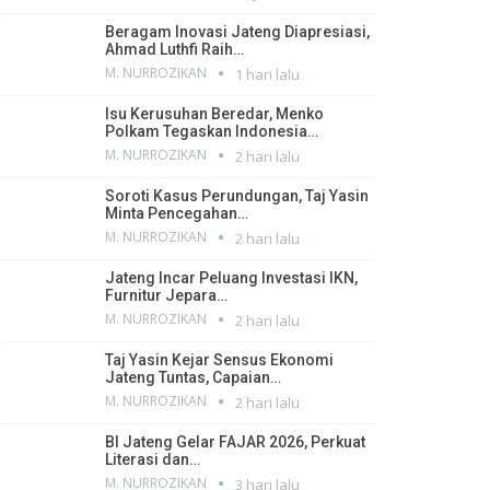
Beragam Inovasi Jateng Diapresiasi,
Ahmad Luthfi Raih…
M. NURROZIKAN
1 hari lalu
Isu Kerusuhan Beredar, Menko
Polkam Tegaskan Indonesia…
M. NURROZIKAN
2 hari lalu
Soroti Kasus Perundungan, Taj Yasin
Minta Pencegahan…
M. NURROZIKAN
2 hari lalu
Jateng Incar Peluang Investasi IKN,
Furnitur Jepara…
M. NURROZIKAN
2 hari lalu
Taj Yasin Kejar Sensus Ekonomi
Jateng Tuntas, Capaian…
M. NURROZIKAN
2 hari lalu
BI Jateng Gelar FAJAR 2026, Perkuat
Literasi dan…
M. NURROZIKAN
3 hari lalu