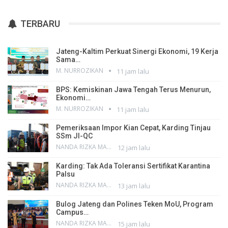
TERBARU
Jateng-Kaltim Perkuat Sinergi Ekonomi, 19 Kerja
Sama…
M. NURROZIKAN
11 jam lalu
BPS: Kemiskinan Jawa Tengah Terus Menurun,
Ekonomi…
M. NURROZIKAN
11 jam lalu
Pemeriksaan Impor Kian Cepat, Karding Tinjau
SSm JI-QC
NANDA RIZKA MAHENDRA
12 jam lalu
Karding: Tak Ada Toleransi Sertifikat Karantina
Palsu
NANDA RIZKA MAHENDRA
13 jam lalu
Bulog Jateng dan Polines Teken MoU, Program
Campus…
NANDA RIZKA MAHENDRA
15 jam lalu