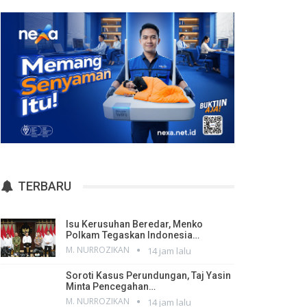
TERBARU
Isu Kerusuhan Beredar, Menko
Polkam Tegaskan Indonesia…
M. NURROZIKAN
14 jam lalu
Soroti Kasus Perundungan, Taj Yasin
Minta Pencegahan…
M. NURROZIKAN
14 jam lalu