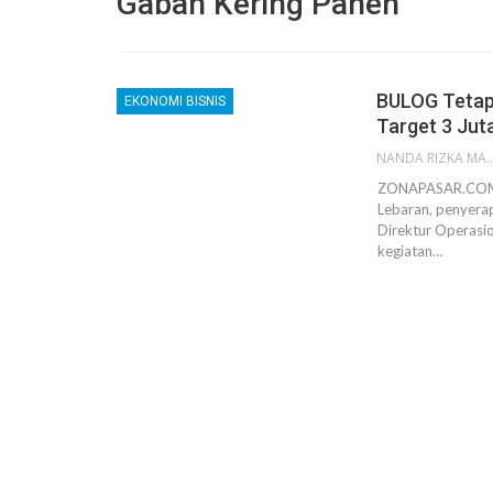
Gabah Kering Panen
BULOG Tetap 
EKONOMI BISNIS
Target 3 Jut
NANDA RIZKA M
ZONAPASAR.COM, 
Lebaran, penyerap
Direktur Operasi
kegiatan…