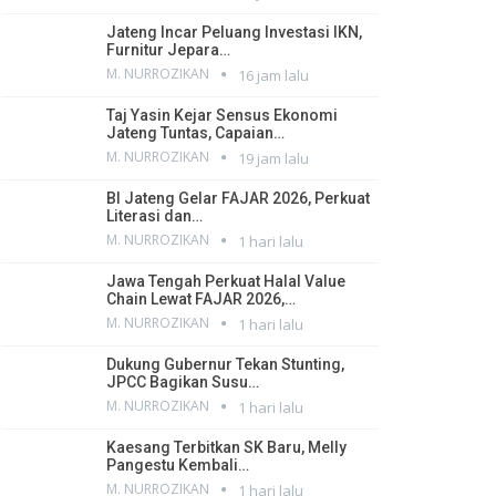
Jateng Incar Peluang Investasi IKN,
Furnitur Jepara…
M. NURROZIKAN
16 jam lalu
Taj Yasin Kejar Sensus Ekonomi
Jateng Tuntas, Capaian…
M. NURROZIKAN
19 jam lalu
BI Jateng Gelar FAJAR 2026, Perkuat
Literasi dan…
M. NURROZIKAN
1 hari lalu
Jawa Tengah Perkuat Halal Value
Chain Lewat FAJAR 2026,…
M. NURROZIKAN
1 hari lalu
Dukung Gubernur Tekan Stunting,
JPCC Bagikan Susu…
M. NURROZIKAN
1 hari lalu
Kaesang Terbitkan SK Baru, Melly
Pangestu Kembali…
M. NURROZIKAN
1 hari lalu