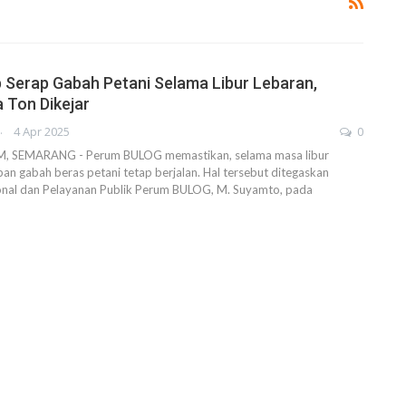
Serap Gabah Petani Selama Libur Lebaran,
a Ton Dikejar
AHENDRA
4 Apr 2025
0
SEMARANG - Perum BULOG memastikan, selama masa libur
an gabah beras petani tetap berjalan. Hal tersebut ditegaskan
onal dan Pelayanan Publik Perum BULOG, M. Suyamto, pada