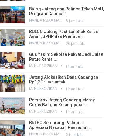
Bulog Jateng dan Polines Teken MoU,
Program Campus…
NANDA RIZKA MAHENDRA
5 jam lalu
BULOG Jateng Pastikan Stok Beras
Aman, SPHP dan Premium…
NANDA RIZKA MAHENDRA
20 jam lalu
Gus Yasin: Sekolah Rakyat Jadi Jalan
Putus Rantai…
M. NURROZIKAN
1 hari lalu
Jateng Alokasikan Dana Cadangan
Rp1,2 Triliun untuk…
M. NURROZIKAN
1 hari lalu
Pemprov Jateng Gandeng Mercy
Corps Bangun Ketangguhan…
M. NURROZIKAN
1 hari lalu
BRI BO Semarang Pattimura
Apresiasi Nasabah Pensiunan…
NANDA RIZKA MAHENDRA
2 hari lalu