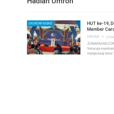
Hadiah Umroh
HUT ke-19, D
EKONOMI BISNIS
Member Card 
HERVINA
23 M
ZONAPASAR.COM, 
Sokaraja memberik
mengusung tema “S