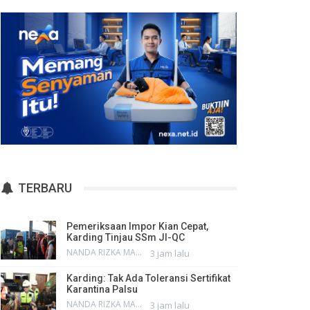
TERBARU
Pemeriksaan Impor Kian Cepat,
Karding Tinjau SSm JI-QC
NANDA RIZKA MAHENDRA
3 jam lalu
Karding: Tak Ada Toleransi Sertifikat
Karantina Palsu
NANDA RIZKA MAHENDRA
3 jam lalu