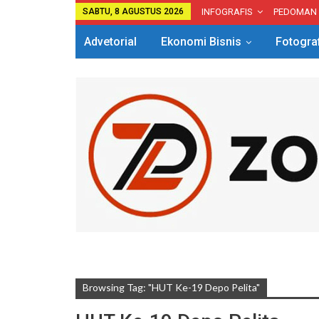
SABTU, 8 AGUSTUS 2026
INFOGRAFIS
PEDOMAN
Advetorial
Ekonomi Bisnis
Fotogra
Browsing Tag: "HUT Ke-19 Depo Pelita"