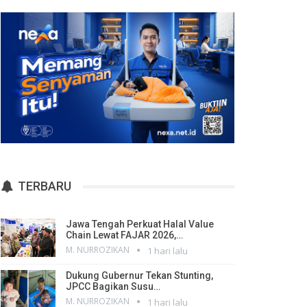
TERBARU
Jawa Tengah Perkuat Halal Value
Chain Lewat FAJAR 2026,…
M. NURROZIKAN
1 hari lalu
Dukung Gubernur Tekan Stunting,
JPCC Bagikan Susu…
M. NURROZIKAN
1 hari lalu