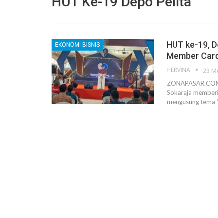
HUT Ke-19 Depo Pelita
HUT ke-19, D
EKONOMI BISNIS
Member Card 
HERVINA
23 M
ZONAPASAR.COM, 
Sokaraja memberik
mengusung tema “S