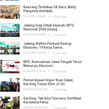
Kaesang Terbitkan SK Baru, Melly
Pangestu Kembali…
M. NURROZIKAN
1 hari lalu
Jateng Siap Cetak Sejarah, MTQ
Nasional 2026 Usung…
M. NURROZIKAN
1 hari lalu
Jateng-Kaltim Perkuat Sinergi
Ekonomi, 19 Kerja Sama…
M. NURROZIKAN
1 hari lalu
BPS: Kemiskinan Jawa Tengah Terus
Menurun, Ekonomi…
M. NURROZIKAN
1 hari lalu
Pemeriksaan Impor Kian Cepat,
Karding Tinjau SSm JI-QC
NANDA RIZKA MAHENDRA
1 hari lalu
Karding: Tak Ada Toleransi Sertifikat
Karantina Palsu
NANDA RIZKA MAHENDRA
1 hari lalu