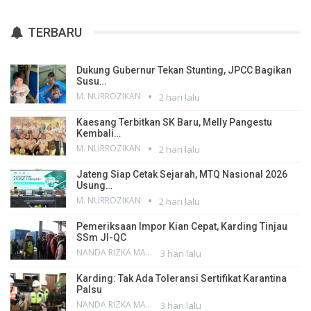
TERBARU
Dukung Gubernur Tekan Stunting, JPCC Bagikan
Susu…
M. NURROZIKAN
2 hari lalu
Kaesang Terbitkan SK Baru, Melly Pangestu
Kembali…
M. NURROZIKAN
2 hari lalu
Jateng Siap Cetak Sejarah, MTQ Nasional 2026
Usung…
M. NURROZIKAN
2 hari lalu
Pemeriksaan Impor Kian Cepat, Karding Tinjau
SSm JI-QC
NANDA RIZKA MAHENDRA
3 hari lalu
Karding: Tak Ada Toleransi Sertifikat Karantina
Palsu
NANDA RIZKA MAHENDRA
3 hari lalu