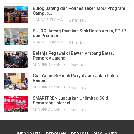
Bulog Jateng dan Polines Teken MoU, Program
Campus…
NANDA RIZKA MAHENDRA
3 hari lalu
BULOG Jateng Pastikan Stok Beras Aman, SPHP
dan Premium…
NANDA RIZKA MAHENDRA
3 hari lalu
Belanja Pegawai di Bawah Ambang Batas,
Pemprov Jateng…
M. NURROZIKAN
3 hari lalu
Gus Yasin: Sekolah Rakyat Jadi Jalan Putus
Rantai…
M. NURROZIKAN
3 hari lalu
SMARTFREN Luncurkan Unlimited 5G di
Semarang, Internet…
M. NURROZIKAN
3 hari lalu