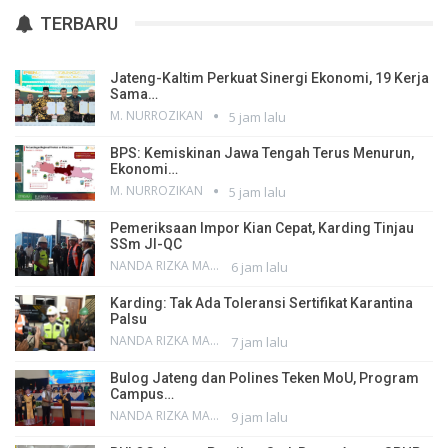
TERBARU
Jateng-Kaltim Perkuat Sinergi Ekonomi, 19 Kerja
Sama…
M. NURROZIKAN
5 jam lalu
BPS: Kemiskinan Jawa Tengah Terus Menurun,
Ekonomi…
M. NURROZIKAN
5 jam lalu
Pemeriksaan Impor Kian Cepat, Karding Tinjau
SSm JI-QC
NANDA RIZKA MAHENDRA
6 jam lalu
Karding: Tak Ada Toleransi Sertifikat Karantina
Palsu
NANDA RIZKA MAHENDRA
7 jam lalu
Bulog Jateng dan Polines Teken MoU, Program
Campus…
NANDA RIZKA MAHENDRA
9 jam lalu