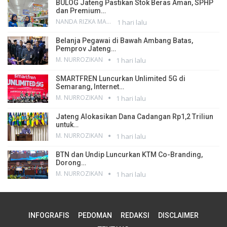
BULOG Jateng Pastikan Stok Beras Aman, SPHP
dan Premium…
NANDA RIZKA MAHENDRA
1 hari lalu
Belanja Pegawai di Bawah Ambang Batas,
Pemprov Jateng…
M. NURROZIKAN
1 hari lalu
SMARTFREN Luncurkan Unlimited 5G di
Semarang, Internet…
M. NURROZIKAN
1 hari lalu
Jateng Alokasikan Dana Cadangan Rp1,2 Triliun
untuk…
M. NURROZIKAN
1 hari lalu
BTN dan Undip Luncurkan KTM Co-Branding,
Dorong…
M. NURROZIKAN
1 hari lalu
INFOGRAFIS
PEDOMAN
REDAKSI
DISCLAIMER