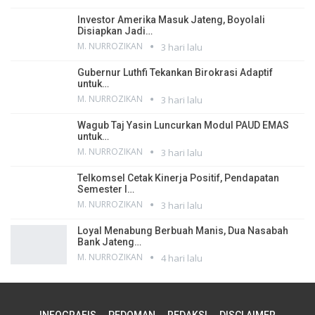
Investor Amerika Masuk Jateng, Boyolali
Disiapkan Jadi…
M. NURROZIKAN
3 hari lalu
Gubernur Luthfi Tekankan Birokrasi Adaptif
untuk…
M. NURROZIKAN
3 hari lalu
Wagub Taj Yasin Luncurkan Modul PAUD EMAS
untuk…
M. NURROZIKAN
3 hari lalu
Telkomsel Cetak Kinerja Positif, Pendapatan
Semester I…
M. NURROZIKAN
3 hari lalu
Loyal Menabung Berbuah Manis, Dua Nasabah
Bank Jateng…
M. NURROZIKAN
4 hari lalu