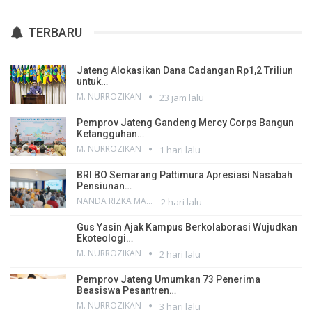
TERBARU
Jateng Alokasikan Dana Cadangan Rp1,2 Triliun
untuk…
M. NURROZIKAN
23 jam lalu
Pemprov Jateng Gandeng Mercy Corps Bangun
Ketangguhan…
M. NURROZIKAN
1 hari lalu
BRI BO Semarang Pattimura Apresiasi Nasabah
Pensiunan…
NANDA RIZKA MAHENDRA
2 hari lalu
Gus Yasin Ajak Kampus Berkolaborasi Wujudkan
Ekoteologi…
M. NURROZIKAN
2 hari lalu
Pemprov Jateng Umumkan 73 Penerima
Beasiswa Pesantren…
M. NURROZIKAN
3 hari lalu