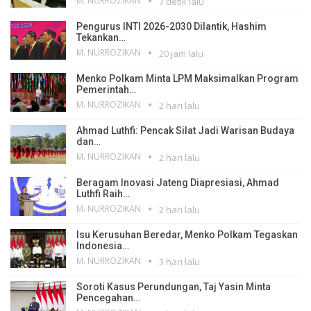
M. NURROZIKAN
7 detik lalu
Pengurus INTI 2026-2030 Dilantik, Hashim
Tekankan…
M. NURROZIKAN
20 jam lalu
Menko Polkam Minta LPM Maksimalkan Program
Pemerintah…
M. NURROZIKAN
2 hari lalu
Ahmad Luthfi: Pencak Silat Jadi Warisan Budaya
dan…
M. NURROZIKAN
2 hari lalu
Beragam Inovasi Jateng Diapresiasi, Ahmad
Luthfi Raih…
M. NURROZIKAN
2 hari lalu
Isu Kerusuhan Beredar, Menko Polkam Tegaskan
Indonesia…
M. NURROZIKAN
3 hari lalu
Soroti Kasus Perundungan, Taj Yasin Minta
Pencegahan…