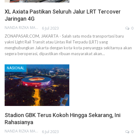
XL Axiata Pastikan Seluruh Jalur LRT Tercover
Jaringan 4G
NANDA RIZKA MAHENDRA
6 Jul 2023
0
ZONAPASAR.COM, JAKARTA - Salah satu moda transportasi baru
yakni Light Rail Transit atau Lintas Rel Terpadu (LRT) yang
menghubungkan Jakarta dengan kota-kota penyangga sekitarnya akan
segera beroperasi, dipastikan ribuan masyarakat akan…
NASIONAL
Stadion GBK Terus Kokoh Hingga Sekarang, Ini
Rahasianya
NANDA RIZKA MAHENDRA
6 Jul 2023
0