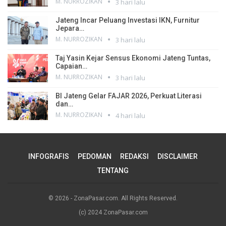
M. NURROZIKAN
3 hari lalu
Jateng Incar Peluang Investasi IKN, Furnitur
Jepara…
M. NURROZIKAN
3 hari lalu
Taj Yasin Kejar Sensus Ekonomi Jateng Tuntas,
Capaian…
M. NURROZIKAN
3 hari lalu
BI Jateng Gelar FAJAR 2026, Perkuat Literasi
dan…
M. NURROZIKAN
4 hari lalu
INFOGRAFIS
PEDOMAN
REDAKSI
DISCLAIMER
TENTANG
© 2026 - ZonaPasar.com. All Rights Reserved.
(c) 2024 ZonaPasar.com