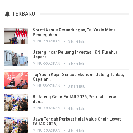
TERBARU
Soroti Kasus Perundungan, Taj Yasin Minta
Pencegahan…
M. NURROZIKAN
3 hari lalu
Jateng Incar Peluang Investasi IKN, Furnitur
Jepara…
M. NURROZIKAN
3 hari lalu
Taj Yasin Kejar Sensus Ekonomi Jateng Tuntas,
Capaian…
M. NURROZIKAN
3 hari lalu
BI Jateng Gelar FAJAR 2026, Perkuat Literasi
dan…
M. NURROZIKAN
4 hari lalu
Jawa Tengah Perkuat Halal Value Chain Lewat
FAJAR 2026,…
M. NURROZIKAN
4 hari lalu