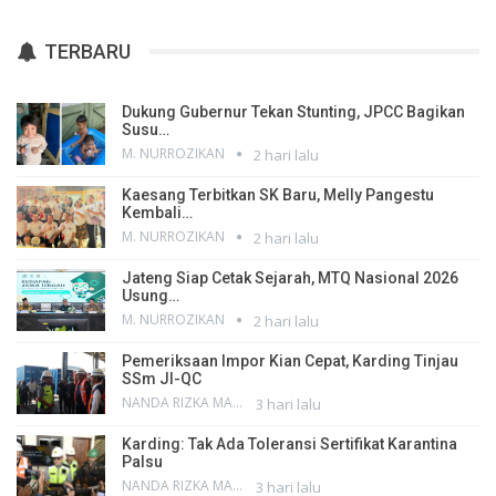
TERBARU
Dukung Gubernur Tekan Stunting, JPCC Bagikan
Susu…
M. NURROZIKAN
2 hari lalu
Kaesang Terbitkan SK Baru, Melly Pangestu
Kembali…
M. NURROZIKAN
2 hari lalu
Jateng Siap Cetak Sejarah, MTQ Nasional 2026
Usung…
M. NURROZIKAN
2 hari lalu
Pemeriksaan Impor Kian Cepat, Karding Tinjau
SSm JI-QC
NANDA RIZKA MAHENDRA
3 hari lalu
Karding: Tak Ada Toleransi Sertifikat Karantina
Palsu
NANDA RIZKA MAHENDRA
3 hari lalu