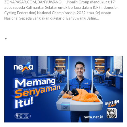
ZONAPASAR.COM, BANYUWANGI – Jhonlin Group mendukung 17
atlet sepeda Kalimantan Selatan untuk berlaga dalam ICF (Indonesian
Cycling Federation) National Championship 2022 atau Kejuaraan
Nasional Sepeda yang akan digelar di Banyuwangi Jatim…