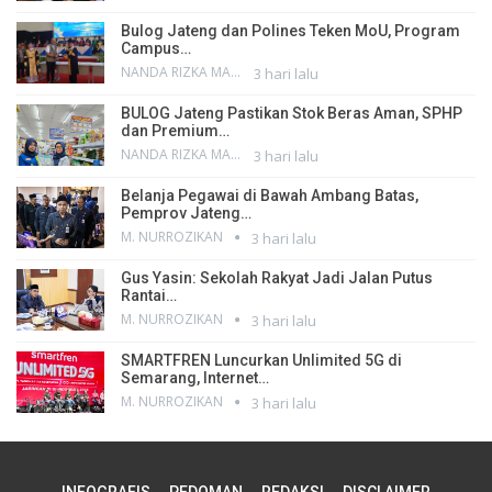
Bulog Jateng dan Polines Teken MoU, Program
Campus…
NANDA RIZKA MAHENDRA
3 hari lalu
BULOG Jateng Pastikan Stok Beras Aman, SPHP
dan Premium…
NANDA RIZKA MAHENDRA
3 hari lalu
Belanja Pegawai di Bawah Ambang Batas,
Pemprov Jateng…
M. NURROZIKAN
3 hari lalu
Gus Yasin: Sekolah Rakyat Jadi Jalan Putus
Rantai…
M. NURROZIKAN
3 hari lalu
SMARTFREN Luncurkan Unlimited 5G di
Semarang, Internet…
M. NURROZIKAN
3 hari lalu