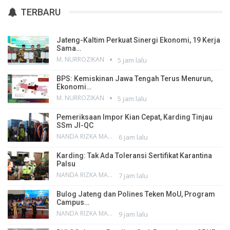
TERBARU
Jateng-Kaltim Perkuat Sinergi Ekonomi, 19 Kerja
Sama…
M. NURROZIKAN
5 jam lalu
BPS: Kemiskinan Jawa Tengah Terus Menurun,
Ekonomi…
M. NURROZIKAN
5 jam lalu
Pemeriksaan Impor Kian Cepat, Karding Tinjau
SSm JI-QC
NANDA RIZKA MAHENDRA
6 jam lalu
Karding: Tak Ada Toleransi Sertifikat Karantina
Palsu
NANDA RIZKA MAHENDRA
7 jam lalu
Bulog Jateng dan Polines Teken MoU, Program
Campus…
NANDA RIZKA MAHENDRA
9 jam lalu