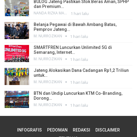
BULOG Jateng Pastikan Stok Beras Aman, SPHP
dan Premium…
NANDA RIZKA MAHENDRA
1 hari lalu
Belanja Pegawai di Bawah Ambang Batas,
Pemprov Jateng…
M. NURROZIKAN
1 hari lalu
SMARTFREN Luncurkan Unlimited 5G di
Semarang, Internet…
M. NURROZIKAN
1 hari lalu
Jateng Alokasikan Dana Cadangan Rp1,2 Triliun
untuk…
M. NURROZIKAN
1 hari lalu
BTN dan Undip Luncurkan KTM Co-Branding,
Dorong…
M. NURROZIKAN
1 hari lalu
INFOGRAFIS
PEDOMAN
REDAKSI
DISCLAIMER