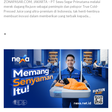
ZONAPASAR.COM, JAKARTA – PT Sewu Segar Primatama melalui
merek dagang Re.juve sebagai pemimpin dan pelopor True Cold-
Pressed Juice yang ultra-premium di Indonesia, tak henti-hentinya
membuat inovasi dalam memberikan yang terbaik kepada…