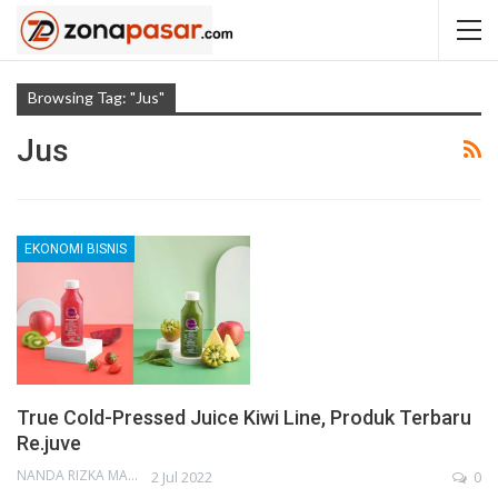
Browsing Tag: "Jus"
Jus
EKONOMI BISNIS
True Cold-Pressed Juice Kiwi Line, Produk Terbaru
Re.juve
NANDA RIZKA MAHENDRA
2 Jul 2022
0