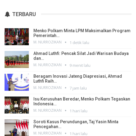
TERBARU
Menko Polkam Minta LPM Maksimalkan Program
Pemerintah…
M. NURROZIKAN
1 detik lalu
Ahmad Luthfi: Pencak Silat Jadi Warisan Budaya
dan…
M. NURROZIKAN
9 menit lalu
Beragam Inovasi Jateng Diapresiasi, Ahmad
Luthfi Raih…
M. NURROZIKAN
7 jam lalu
Isu Kerusuhan Beredar, Menko Polkam Tegaskan
Indonesia…
M. NURROZIKAN
1 hari lalu
Soroti Kasus Perundungan, Taj Yasin Minta
Pencegahan…
M. NURROZIKAN
1 hari lalu