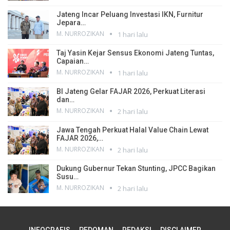
Jateng Incar Peluang Investasi IKN, Furnitur
Jepara…
M. NURROZIKAN
1 hari lalu
Taj Yasin Kejar Sensus Ekonomi Jateng Tuntas,
Capaian…
M. NURROZIKAN
1 hari lalu
BI Jateng Gelar FAJAR 2026, Perkuat Literasi
dan…
M. NURROZIKAN
2 hari lalu
Jawa Tengah Perkuat Halal Value Chain Lewat
FAJAR 2026,…
M. NURROZIKAN
2 hari lalu
Dukung Gubernur Tekan Stunting, JPCC Bagikan
Susu…
M. NURROZIKAN
2 hari lalu