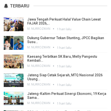
TERBARU
Jawa Tengah Perkuat Halal Value Chain Lewat
FAJAR 2026,…
M. NURROZIKAN
1 hari lalu
Dukung Gubernur Tekan Stunting, JPCC Bagikan
Susu…
M. NURROZIKAN
1 hari lalu
Kaesang Terbitkan SK Baru, Melly Pangestu
Kembali…
M. NURROZIKAN
1 hari lalu
Jateng Siap Cetak Sejarah, MTQ Nasional 2026
Usung…
M. NURROZIKAN
1 hari lalu
Jateng-Kaltim Perkuat Sinergi Ekonomi, 19 Kerja
Sama…
M. NURROZIKAN
1 hari lalu