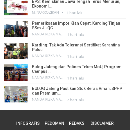
BPS: Kemiskinan Jawa Tengah Terus Menurun,
Ekonomi…
M. NURROZIKAN
1 hari lalu
Pemeriksaan Impor Kian Cepat, Karding Tinjau
SSm JI-QC
NANDA RIZKA MAHENDRA
1 hari lalu
Karding: Tak Ada Toleransi Sertifikat Karantina
Palsu
NANDA RIZKA MAHENDRA
1 hari lalu
Bulog Jateng dan Polines Teken MoU, Program
Campus…
NANDA RIZKA MAHENDRA
1 hari lalu
BULOG Jateng Pastikan Stok Beras Aman, SPHP
dan Premium…
NANDA RIZKA MAHENDRA
2 hari lalu
INFOGRAFIS
PEDOMAN
REDAKSI
DISCLAIMER