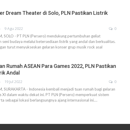
r Dream Theater di Solo, PLN Pastikan Listrik
AHENDRA
9 Agu 2022
0
SOLO - PT PLN (Persero) mendukung pertumbuhan geliat
seni budaya melalui ketersediaan listrik yang andal dan berkualitas.
gan turut menyukseskan gelaran konser grup musik rock asal
uan Rumah ASEAN Para Games 2022, PLN Pastikan
rik Andal
AHENDRA
19 Jul 2022
0
SURAKARTA - Indonesia kembali menjadi tuan rumah bagi gelaran
 XI dalam waktu dekat ini. PT PLN (Persero) memperkuat sistem
rta sebagai lokasi berlangsungnya ajang internasional ini.…