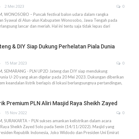
AHENDRA
2 Mei 2023
0
WONOSOBO – Puncak festival balon udara dalam rangka
an Syawal di Alun-alun Kabupaten Wonosobo, Jawa Tengah pada
langsung lancar dan meriah. Hal ini tentu saja tidak lepas dari
eng & DIY Siap Dukung Perhelatan Piala Dunia
AHENDRA
15 Mar 2023
0
 SEMARANG - PLN UP2D Jateng dan DIY siap mendukung
Dunia U-20 yang akan digelar pada 20 Mei 2023. Dukungan diberikan
em keandalan listrik berlapis di lokasi berlangsungnya pertandingan,
rik Premium PLN Aliri Masjid Raya Sheikh Zayed
AHENDRA
15 Nov 2022
0
SURAKARTA – PLN sukses amankan kelistrikan dalam acara
 Raya Sheikh Zayed Solo pada Senin (14/11/2022). Masjid yang
residen Republik Indonesia, Joko Widodo dan Presiden Uni Emirat