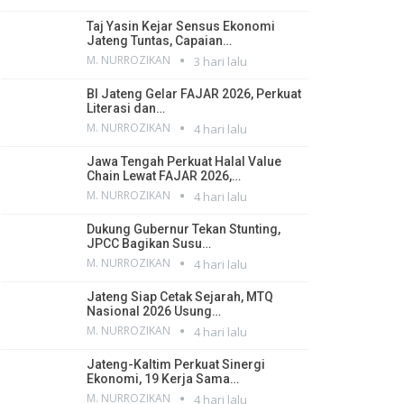
Taj Yasin Kejar Sensus Ekonomi
Jateng Tuntas, Capaian…
M. NURROZIKAN
3 hari lalu
BI Jateng Gelar FAJAR 2026, Perkuat
Literasi dan…
M. NURROZIKAN
4 hari lalu
Jawa Tengah Perkuat Halal Value
Chain Lewat FAJAR 2026,…
M. NURROZIKAN
4 hari lalu
Dukung Gubernur Tekan Stunting,
JPCC Bagikan Susu…
M. NURROZIKAN
4 hari lalu
Jateng Siap Cetak Sejarah, MTQ
Nasional 2026 Usung…
M. NURROZIKAN
4 hari lalu
Jateng-Kaltim Perkuat Sinergi
Ekonomi, 19 Kerja Sama…
M. NURROZIKAN
4 hari lalu