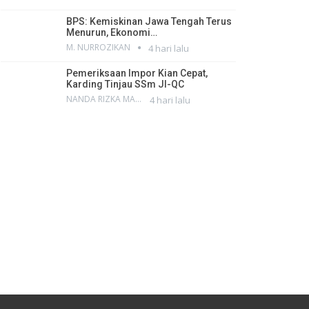
BPS: Kemiskinan Jawa Tengah Terus
Menurun, Ekonomi…
M. NURROZIKAN
4 hari lalu
Pemeriksaan Impor Kian Cepat,
Karding Tinjau SSm JI-QC
NANDA RIZKA MAHENDRA
4 hari lalu