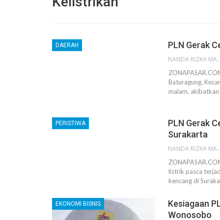
Kelistrikan
PLN Gerak Ce
DAERAH
NANDA RIZKA M
ZONAPASAR.COM, G
Baturagung, Kec
malam, akibatkan 
PLN Gerak Ce
PERISTIWA
Surakarta
NANDA RIZKA M
ZONAPASAR.COM, S
listrik pasca terj
kencang di Surak
Kesiagaan P
EKONOMI BISNIS
Wonosobo