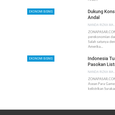
Dukung Konse
EKONOMI BISNIS
Andal
NANDA RIZKA M
ZONAPASAR.COM, 
perekonomian dan 
Salah satunya den
Amerika…
Indonesia T
EKONOMI BISNIS
Pasokan List
NANDA RIZKA M
ZONAPASAR.COM, 
Asean Para Games
kelistrikan Suraka