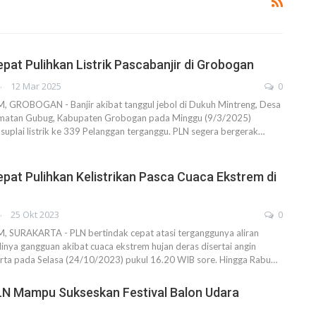
pat Pulihkan Listrik Pascabanjir di Grobogan
AHENDRA
12 Mar 2025
0
ROBOGAN - Banjir akibat tanggul jebol di Dukuh Mintreng, Desa
amatan Gubug, Kabupaten Grobogan pada Minggu (9/3/2025)
suplai listrik ke 339 Pelanggan terganggu. PLN segera bergerak…
pat Pulihkan Kelistrikan Pasca Cuaca Ekstrem di
AHENDRA
25 Okt 2023
0
URAKARTA - PLN bertindak cepat atasi terganggunya aliran
adinya gangguan akibat cuaca ekstrem hujan deras disertai angin
arta pada Selasa (24/10/2023) pukul 16.20 WIB sore. Hingga Rabu…
LN Mampu Sukseskan Festival Balon Udara