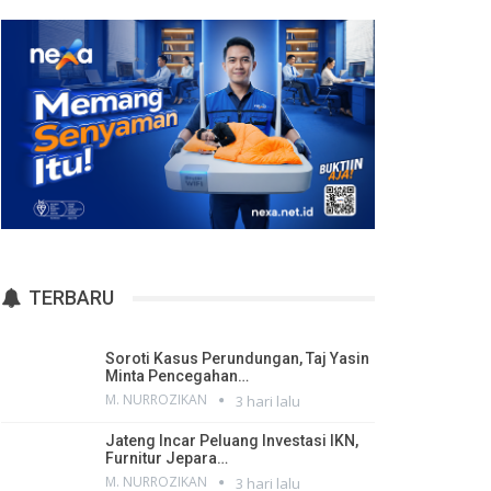
TERBARU
Soroti Kasus Perundungan, Taj Yasin
Minta Pencegahan…
M. NURROZIKAN
3 hari lalu
Jateng Incar Peluang Investasi IKN,
Furnitur Jepara…
M. NURROZIKAN
3 hari lalu