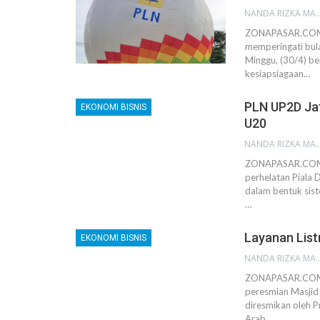
NANDA RIZKA M
ZONAPASAR.COM, 
memperingati bul
Minggu, (30/4) ber
kesiapsiagaan…
PLN UP2D Jat
EKONOMI BISNIS
U20
NANDA RIZKA M
ZONAPASAR.COM,
perhelatan Piala 
dalam bentuk sist
…
Layanan List
EKONOMI BISNIS
NANDA RIZKA M
ZONAPASAR.COM, 
peresmian Masjid
diresmikan oleh P
Arab…