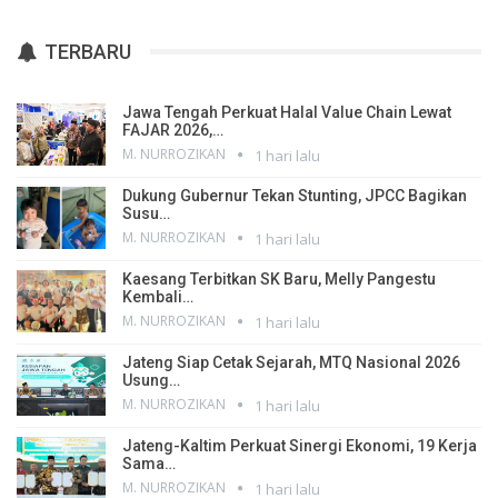
TERBARU
Jawa Tengah Perkuat Halal Value Chain Lewat
FAJAR 2026,…
M. NURROZIKAN
1 hari lalu
Dukung Gubernur Tekan Stunting, JPCC Bagikan
Susu…
M. NURROZIKAN
1 hari lalu
Kaesang Terbitkan SK Baru, Melly Pangestu
Kembali…
M. NURROZIKAN
1 hari lalu
Jateng Siap Cetak Sejarah, MTQ Nasional 2026
Usung…
M. NURROZIKAN
1 hari lalu
Jateng-Kaltim Perkuat Sinergi Ekonomi, 19 Kerja
Sama…
M. NURROZIKAN
1 hari lalu