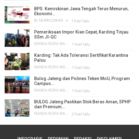
BPS: Kemiskinan Jawa Tengah Terus Menurun,
Ekonomi…
M. NURROZIKAN
1 hari lalu
Pemeriksaan Impor Kian Cepat, Karding Tinjau
SSm JI-QC
NANDA RIZKA MAHENDRA
1 hari lalu
Karding: Tak Ada Toleransi Sertifikat Karantina
Palsu
NANDA RIZKA MAHENDRA
1 hari lalu
Bulog Jateng dan Polines Teken MoU, Program
Campus…
NANDA RIZKA MAHENDRA
1 hari lalu
BULOG Jateng Pastikan Stok Beras Aman, SPHP
dan Premium…
NANDA RIZKA MAHENDRA
2 hari lalu