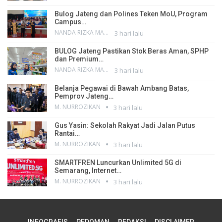
Bulog Jateng dan Polines Teken MoU, Program
Campus…
NANDA RIZKA MAHENDRA
3 hari lalu
BULOG Jateng Pastikan Stok Beras Aman, SPHP
dan Premium…
NANDA RIZKA MAHENDRA
3 hari lalu
Belanja Pegawai di Bawah Ambang Batas,
Pemprov Jateng…
M. NURROZIKAN
3 hari lalu
Gus Yasin: Sekolah Rakyat Jadi Jalan Putus
Rantai…
M. NURROZIKAN
3 hari lalu
SMARTFREN Luncurkan Unlimited 5G di
Semarang, Internet…
M. NURROZIKAN
3 hari lalu