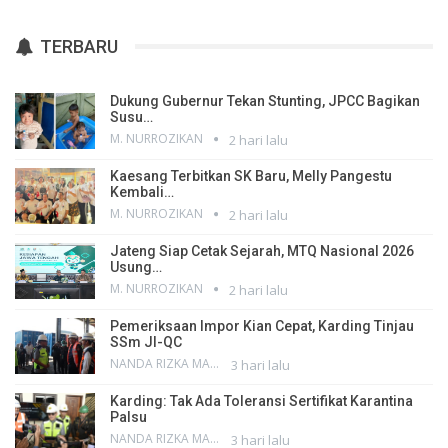
TERBARU
Dukung Gubernur Tekan Stunting, JPCC Bagikan
Susu…
M. NURROZIKAN
2 hari lalu
Kaesang Terbitkan SK Baru, Melly Pangestu
Kembali…
M. NURROZIKAN
2 hari lalu
Jateng Siap Cetak Sejarah, MTQ Nasional 2026
Usung…
M. NURROZIKAN
2 hari lalu
Pemeriksaan Impor Kian Cepat, Karding Tinjau
SSm JI-QC
NANDA RIZKA MAHENDRA
3 hari lalu
Karding: Tak Ada Toleransi Sertifikat Karantina
Palsu
NANDA RIZKA MAHENDRA
3 hari lalu